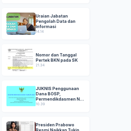
Uraian Jabatan
Pengolah Data dan
Informasi
14.14
Nomor dan Tanggal
Pertek BKN pada SK
21.34
JUKNIS Penggunaan
Dana BOSP,
Permendikdasmen No
8 Tahun 2025
10.39
Presiden Prabowo
Resmi Naikkan Tukin