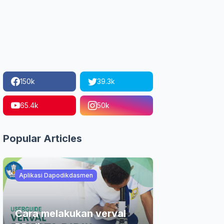
150k
39.3k
65.4k
50k
Popular Articles
Aplikasi Dapodikdasmen
Cara melakukan verval