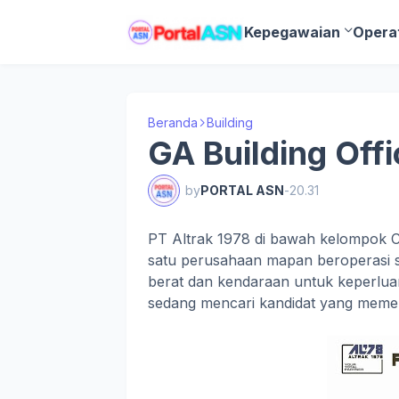
Kepegawaian
Opera
Beranda
Building
GA Building Offi
by
PORTAL ASN
-
20.31
PT Altrak 1978 di bawah kelompok Ca
satu perusahaan mapan beroperasi se
berat dan kendaraan untuk keperluan 
sedang mencari kandidat yang memenu