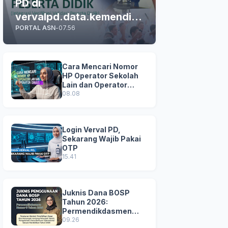
PD di
vervalpd.data.kemendikd
PORTAL ASN
-
07.56
asmen.go.id
Cara Mencari Nomor
HP Operator Sekolah
Lain dan Operator
Dinas di SDM Data
08.08
Dikdasmen
Login Verval PD,
Sekarang Wajib Pakai
OTP
15.41
Juknis Dana BOSP
Tahun 2026:
Permendikdasmen
Nomor 8 Tahun 2026
09.26