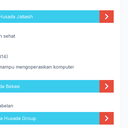
Husada Jatiasih
 sehat
014)
 mampu mengoperasikan komputer
a Bekasi
abelan
ka Husada Group