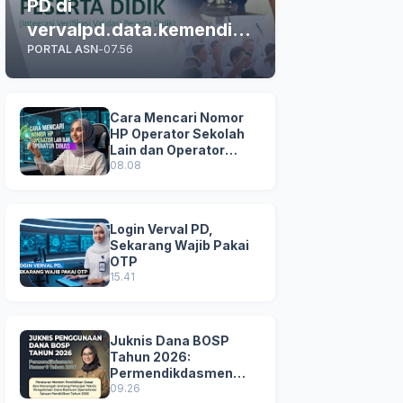
PD di
vervalpd.data.kemendikd
PORTAL ASN
-
07.56
asmen.go.id
Cara Mencari Nomor
HP Operator Sekolah
Lain dan Operator
Dinas di SDM Data
08.08
Dikdasmen
Login Verval PD,
Sekarang Wajib Pakai
OTP
15.41
Juknis Dana BOSP
Tahun 2026:
Permendikdasmen
Nomor 8 Tahun 2026
09.26