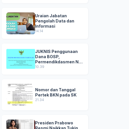
Uraian Jabatan
Pengolah Data dan
Informasi
14.14
JUKNIS Penggunaan
Dana BOSP,
Permendikdasmen No
8 Tahun 2025
10.39
Nomor dan Tanggal
Pertek BKN pada SK
21.34
Presiden Prabowo
Resmi Naikkan Tukin