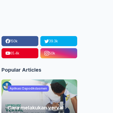
150k
39.3k
65.4k
50k
Popular Articles
Aplikasi Dapodikdasmen
Cara melakukan verval