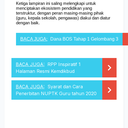
Ketiga lampiran ini saling melengkapi untuk 
menciptakan ekosistem pendidikan yang 
terstruktur, dengan peran masing-masing pihak 
(guru, kepala sekolah, pengawas) diakui dan diatur 
dengan baik.
BACA JUGA:
Dana BOS Tahap 1 Gelombang 3
BACA JUGA:
RPP Inspiratif 1
Halaman Resmi Kemdikbud
BACA JUGA:
Syarat dan Cara
Penerbitan NUPTK Guru tahun 2020