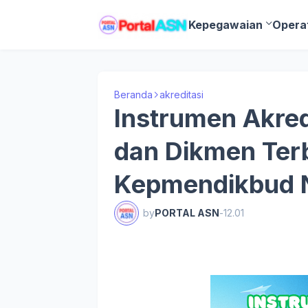
Kepegawaian
Opera
Beranda
akreditasi
Instrumen Akred
dan Dikmen Ter
Kepmendikbud 
by
PORTAL ASN
-
12.01