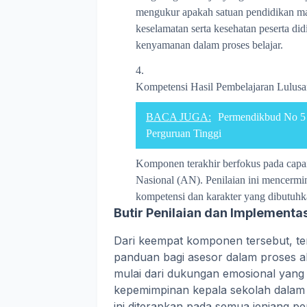
mengukur apakah satuan pendidikan m
keselamatan serta kesehatan peserta d
kenyamanan dalam proses belajar.
Kompetensi Hasil Pembelajaran Lulusan
BACA JUGA:
Permendikbud No 5 t
Perguruan Tinggi
Komponen terakhir berfokus pada capai
Nasional (AN). Penilaian ini mencerm
kompetensi dan karakter yang dibutuhk
Butir Penilaian dan Implementas
Dari keempat komponen tersebut, terd
panduan bagi asesor dalam proses akr
mulai dari dukungan emosional yang d
kepemimpinan kepala sekolah dalam 
ini diterapkan pada semua jenjang 