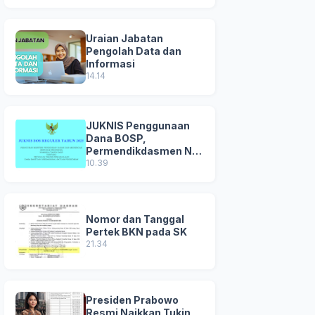
Uraian Jabatan
Pengolah Data dan
Informasi
14.14
JUKNIS Penggunaan
Dana BOSP,
Permendikdasmen No
8 Tahun 2025
10.39
Nomor dan Tanggal
Pertek BKN pada SK
21.34
Presiden Prabowo
Resmi Naikkan Tukin