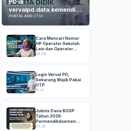
PD di
vervalpd.data.kemendikd
PORTAL ASN
-
07.56
asmen.go.id
Cara Mencari Nomor
HP Operator Sekolah
Lain dan Operator
Dinas di SDM Data
08.08
Dikdasmen
Login Verval PD,
Sekarang Wajib Pakai
OTP
15.41
Juknis Dana BOSP
Tahun 2026:
Permendikdasmen
Nomor 8 Tahun 2026
09.26