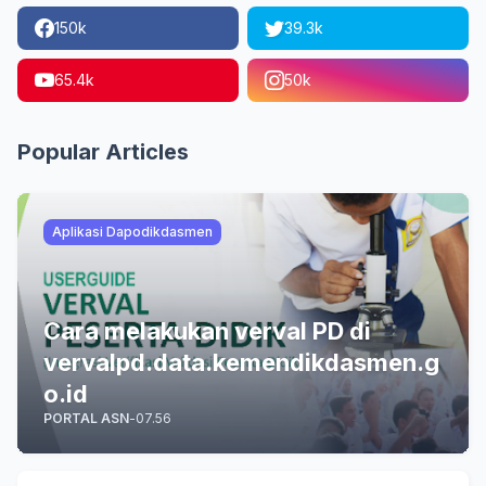
150k
39.3k
65.4k
50k
Popular Articles
Aplikasi Dapodikdasmen
Cara melakukan verval PD di
vervalpd.data.kemendikdasmen.g
o.id
PORTAL ASN
-
07.56