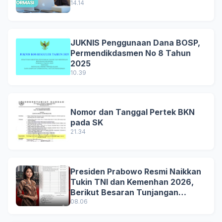
14.14
JUKNIS Penggunaan Dana BOSP,
Permendikdasmen No 8 Tahun
2025
10.39
Nomor dan Tanggal Pertek BKN
pada SK
21.34
Presiden Prabowo Resmi Naikkan
Tukin TNI dan Kemenhan 2026,
Berikut Besaran Tunjangan
Terbaru
08.06