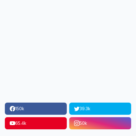
150k
39.3k
65.4k
50k