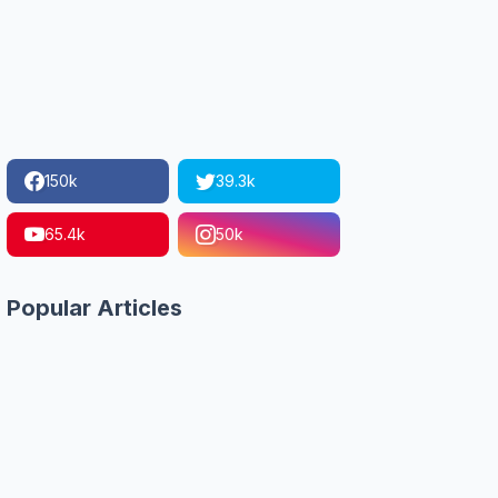
150k
39.3k
65.4k
50k
Popular Articles