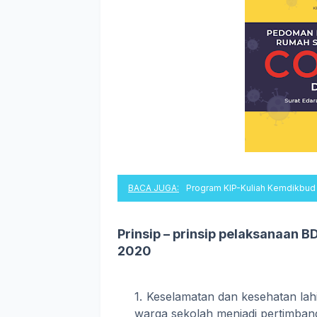
BACA JUGA:
Program KIP-Kuliah Kemdikbud
Prinsip – prinsip pelaksanaan 
2020
Keselamatan dan kesehatan lahi
warga sekolah menjadi pertimba