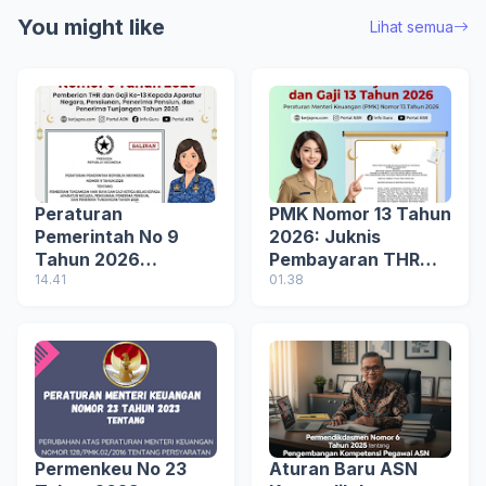
You might like
Lihat semua
Peraturan
PMK Nomor 13 Tahun
Pemerintah No 9
2026: Juknis
Tahun 2026
Pembayaran THR
Tentang Pemberian
14.41
dan Gaji 13 Tahun
01.38
THR dan Gaji 13
2026 Sumber APBN
Tahun 2026
Permenkeu No 23
Aturan Baru ASN