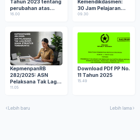
Tahun 2023 tentang
Kemendikdasmen:
perubahan atas
30 Jam Pelajaran
Peraturan Menteri
16.00
Wajib untuk PNS, 24
09.30
Keuangan Nomor
untuk PPPK
128/PMK.02/2016
tentang Persyaratan
dan Besar Manfaat
Tabungan Hari Tua
bagi Pegawai Negeri
Sipil
KepmenpanRB
Download PDf PP No.
282/2025: ASN
11 Tahun 2025
Pelaksana Tak Lagi
15.49
Rumit, Simak
11.05
Struktur Terbarunya
Lebih baru
Lebih lama