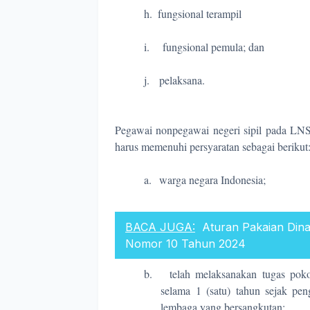
h.
fungsional terampil
i.
fungsional pemula; dan
j.
pelaksana.
Pegawai nonpegawai negeri sipil pada LNS
harus memenuhi persyaratan sebagai berikut
a.
warga negara Indonesia;
BACA JUGA:
Aturan Pakaian Din
Nomor 10 Tahun 2024
b.
telah melaksanakan tugas poko
selama 1 (satu) tahun sejak pen
lembaga yang bersangkutan;