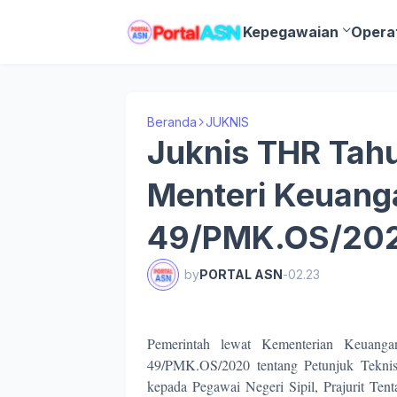
Kepegawaian
Opera
Beranda
JUKNIS
Juknis THR Tah
Menteri Keuang
49/PMK.OS/20
by
PORTAL ASN
-
02.23
Pemerintah lewat Kementerian Keuanga
49/PMK.OS/2020 tentang Petunjuk Tekni
kepada Pegawai Negeri Sipil, Prajurit Ten