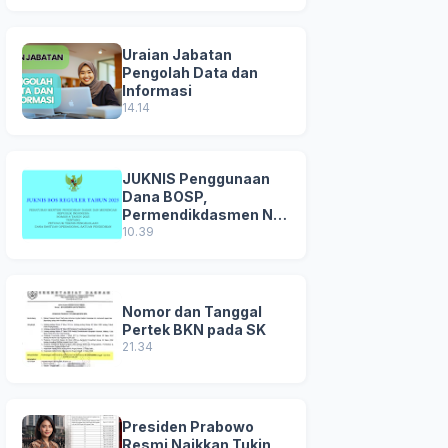
Uraian Jabatan
Pengolah Data dan
Informasi
14.14
JUKNIS Penggunaan
Dana BOSP,
Permendikdasmen No
8 Tahun 2025
10.39
Nomor dan Tanggal
Pertek BKN pada SK
21.34
Presiden Prabowo
Resmi Naikkan Tukin