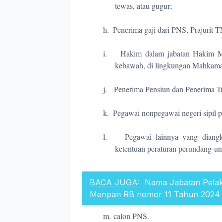
tewas, atau gugur;
h.
Penerima gaji dari PNS, Prajurit 
i.
Hakim dalam jabatan Hakim M
kebawah, di lingkungan Mahkama
j.
Penerima Pensiun dan Penerima T
k.
Pegawai nonpegawai negeri sipil
l.
Pegawai lainnya yang diang
ketentuan peraturan perundang-u
BACA JUGA:
Nama Jabatan Pela
Menpan RB nomor 11 Tahun 2024
m.
calon PNS.