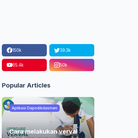
150k
39.3k
65.4k
50k
Popular Articles
Aplikasi Dapodikdasmen
Cara melakukan verval