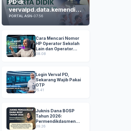
PD di
vervalpd.data.kemendikd
PORTAL ASN
-
07.56
asmen.go.id
Cara Mencari Nomor
HP Operator Sekolah
Lain dan Operator
Dinas di SDM Data
08.08
Dikdasmen
Login Verval PD,
Sekarang Wajib Pakai
OTP
15.41
Juknis Dana BOSP
Tahun 2026:
Permendikdasmen
Nomor 8 Tahun 2026
09.26