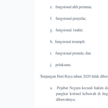
e.
fungsional ahli pertama;
f.
fungsional penyelia;
g.
fungsional 1nahir;
h.
fungsional terampil;
i.
fungsional pemula; dan
j.
pelaksana.
Tunjangan Hari Raya tahun 2020 tidak diber
a.
Pejabat Negara kecuali hakim 
pangkat kolonel kebawah di li
dibawahnya;