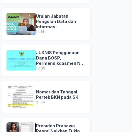
Uraian Jabatan
Pengolah Data dan
Informasi
14.14
JUKNIS Penggunaan
Dana BOSP,
Permendikdasmen No
8 Tahun 2025
10.39
Nomor dan Tanggal
Pertek BKN pada SK
21.34
Presiden Prabowo
Resmi Naikkan Tukin