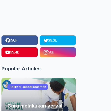
150k
39.3k
65.4k
50k
Popular Articles
Aplikasi Dapodikdasmen
Cara melakukan verval