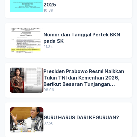
2025
10.39
Nomor dan Tanggal Pertek BKN
pada SK
21.34
Presiden Prabowo Resmi Naikkan
Tukin TNI dan Kemenhan 2026,
Berikut Besaran Tunjangan
Terbaru
08.06
GURU HARUS DARI KEGURUAN?
07.56