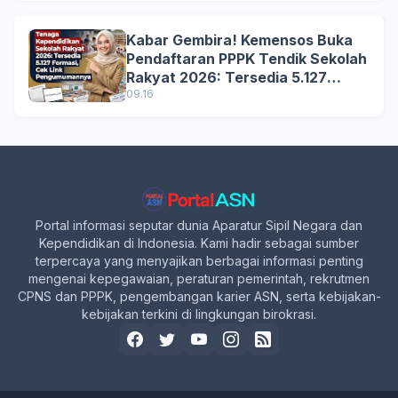
Kabar Gembira! Kemensos Buka
Pendaftaran PPPK Tendik Sekolah
Rakyat 2026: Tersedia 5.127
Formasi, Simak Syarat dan
09.16
Jadwal Lengkapnya!
Portal informasi seputar dunia Aparatur Sipil Negara dan
Kependidikan di Indonesia. Kami hadir sebagai sumber
terpercaya yang menyajikan berbagai informasi penting
mengenai kepegawaian, peraturan pemerintah, rekrutmen
CPNS dan PPPK, pengembangan karier ASN, serta kebijakan-
kebijakan terkini di lingkungan birokrasi.