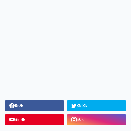
150k
39.3k
65.4k
50k