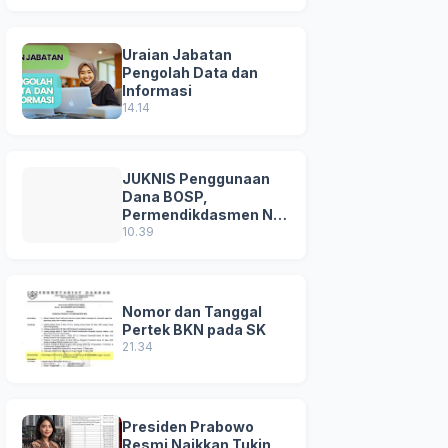
Uraian Jabatan
Pengolah Data dan
Informasi
14.14
JUKNIS Penggunaan
Dana BOSP,
Permendikdasmen No
8 Tahun 2025
10.39
Nomor dan Tanggal
Pertek BKN pada SK
21.34
Presiden Prabowo
Resmi Naikkan Tukin