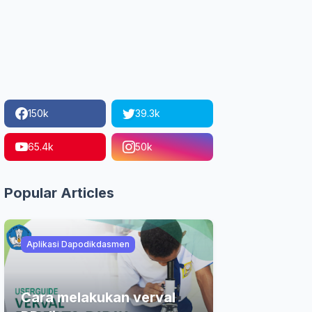
150k
39.3k
65.4k
50k
Popular Articles
Aplikasi Dapodikdasmen
Cara melakukan verval