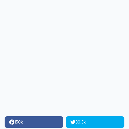
150k
39.3k