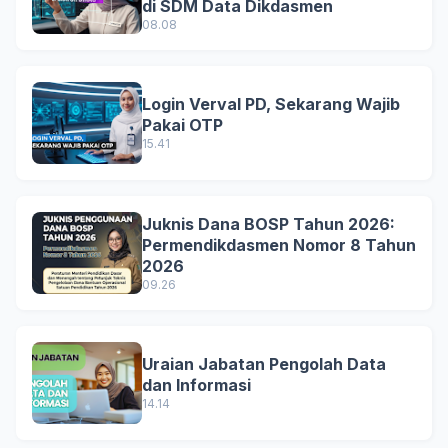
di SDM Data Dikdasmen
08.08
Login Verval PD, Sekarang Wajib
Pakai OTP
15.41
Juknis Dana BOSP Tahun 2026:
Permendikdasmen Nomor 8 Tahun
2026
09.26
Uraian Jabatan Pengolah Data
dan Informasi
14.14