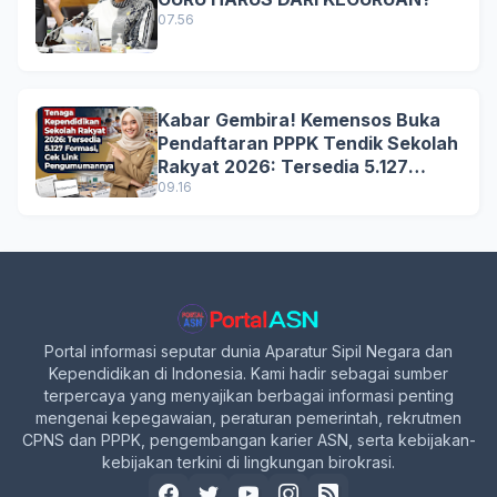
07.56
Kabar Gembira! Kemensos Buka
Pendaftaran PPPK Tendik Sekolah
Rakyat 2026: Tersedia 5.127
Formasi, Simak Syarat dan
09.16
Jadwal Lengkapnya!
Portal informasi seputar dunia Aparatur Sipil Negara dan
Kependidikan di Indonesia. Kami hadir sebagai sumber
terpercaya yang menyajikan berbagai informasi penting
mengenai kepegawaian, peraturan pemerintah, rekrutmen
CPNS dan PPPK, pengembangan karier ASN, serta kebijakan-
kebijakan terkini di lingkungan birokrasi.