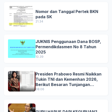
Nomor dan Tanggal Pertek BKN
pada SK
21.34
JUKNIS Penggunaan Dana BOSP,
Permendikdasmen No 8 Tahun
2025
10.39
Presiden Prabowo Resmi Naikkan
Tukin TNI dan Kemenhan 2026,
Berikut Besaran Tunjangan
Terbaru
08.06
GURU HARUS DARI KEGURUAN?