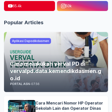
65.4k
50k
Popular Articles
Aplikasi Dapodikdasmen
Cara melakukan verval PD di
vervalpd.data.kemendikdasmen.g
o.id
PORTAL ASN
-
07.56
Cara Mencari Nomor HP Operator
Sekolah Lain dan Operator Dinas