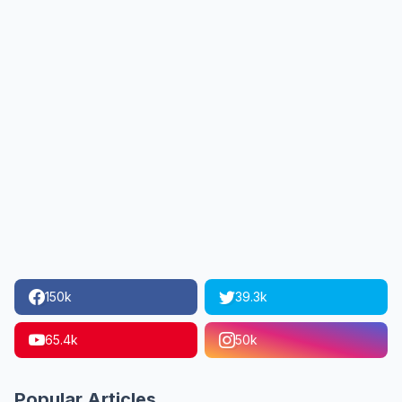
150k
39.3k
65.4k
50k
Popular Articles