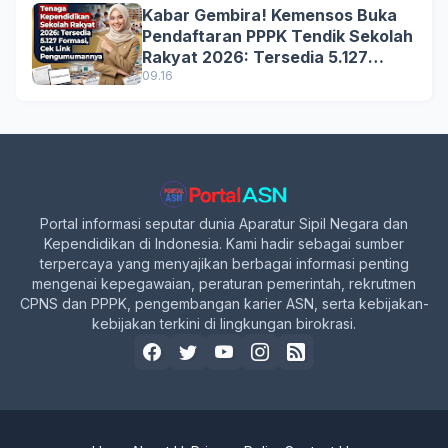
Kabar Gembira! Kemensos Buka
Pendaftaran PPPK Tendik Sekolah
Rakyat 2026: Tersedia 5.127
Formasi, Simak Syarat dan
09.16
Jadwal Lengkapnya!
Portal informasi seputar dunia Aparatur Sipil Negara dan
Kependidikan di Indonesia. Kami hadir sebagai sumber
terpercaya yang menyajikan berbagai informasi penting
mengenai kepegawaian, peraturan pemerintah, rekrutmen
CPNS dan PPPK, pengembangan karier ASN, serta kebijakan-
kebijakan terkini di lingkungan birokrasi.