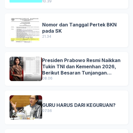
10.39
Nomor dan Tanggal Pertek BKN
pada SK
21.34
Presiden Prabowo Resmi Naikkan
Tukin TNI dan Kemenhan 2026,
Berikut Besaran Tunjangan
Terbaru
08.06
GURU HARUS DARI KEGURUAN?
07.56