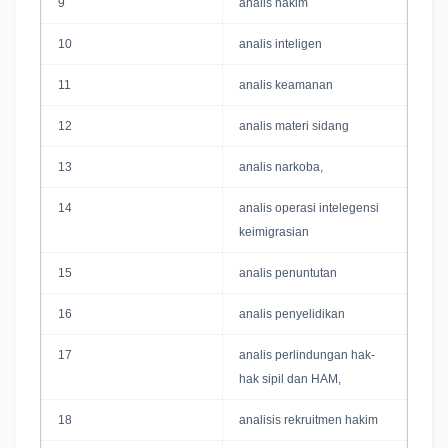
9
analis hakim
10
analis inteligen
11
analis keamanan
12
analis materi sidang
13
analis narkoba,
14
analis operasi intelegensi
keimigrasian
15
analis penuntutan
16
analis penyelidikan
17
analis perlindungan hak-
hak sipil dan HAM,
18
analisis rekruitmen hakim