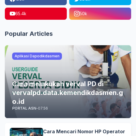
65.4k
50k
Popular Articles
Aplikasi Dapodikdasmen
Cara melakukan verval PD di
vervalpd.data.kemendikdasmen.g
o.id
PORTAL ASN
-
07.56
Cara Mencari Nomor HP Operator