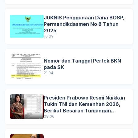
JUKNIS Penggunaan Dana BOSP,
Permendikdasmen No 8 Tahun
2025
10.39
Nomor dan Tanggal Pertek BKN
pada SK
21.34
Presiden Prabowo Resmi Naikkan
Tukin TNI dan Kemenhan 2026,
Berikut Besaran Tunjangan
Terbaru
08.06