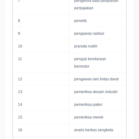
7
pengelola data pelayanan
perpajakan
8
peneliti,
9
pengawas radiasi
10
pranata nuklir
11
penguji kendaraan
bermotor
12
pengawas lalu lintas darat
13
pemeriksa desain industri
14
pemeriksa paten
15
pemeriksa merek
16
analis berkas sengketa