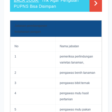
BACA JUGA:
Trik Agar Pengisian
PUPNS Bisa Disimpan
Jabatan pembangunan
ketahanan pangan
No
Nama jabatan
1
pemeriksa perlindungan
varietas tanaman,
2
pengawas benih tanaman
3
pengawas bibit ternak
4
pengawas mutu hasil
pertanian
5
pengawas mutu pakan