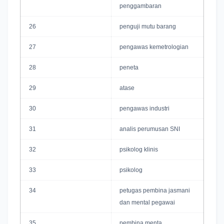
penggambaran
26
penguji mutu barang
27
pengawas kemetrologian
28
peneta
29
atase
30
pengawas industri
31
analis perumusan SNI
32
psikolog klinis
33
psikolog
34
petugas pembina jasmani
dan mental pegawai
35
pembina menta