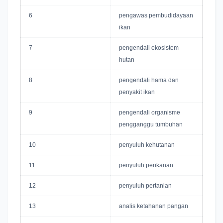
6
pengawas pembudidayaan
ikan
7
pengendali ekosistem
hutan
8
pengendali hama dan
penyakit ikan
9
pengendali organisme
pengganggu tumbuhan
10
penyuluh kehutanan
11
penyuluh perikanan
12
penyuluh pertanian
13
analis ketahanan pangan