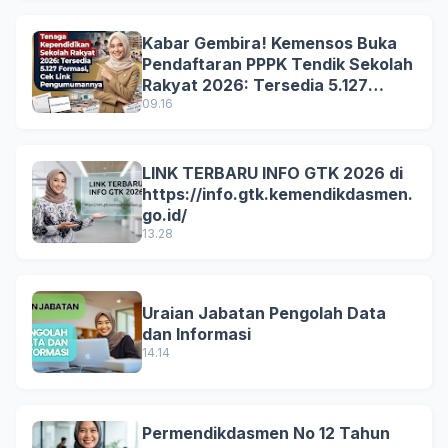
Kabar Gembira! Kemensos Buka
Pendaftaran PPPK Tendik Sekolah
Rakyat 2026: Tersedia 5.127
Formasi, Simak Syarat dan
09.16
Jadwal Lengkapnya!
LINK TERBARU INFO GTK 2026 di
https://info.gtk.kemendikdasmen.
go.id/
13.28
Uraian Jabatan Pengolah Data
dan Informasi
14.14
Permendikdasmen No 12 Tahun