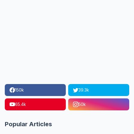
150k
39.3k
65.4k
50k
Popular Articles