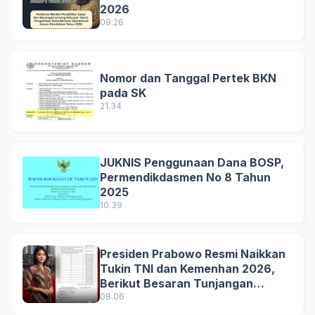
2026
09.26
Nomor dan Tanggal Pertek BKN
pada SK
21.34
JUKNIS Penggunaan Dana BOSP,
Permendikdasmen No 8 Tahun
2025
10.39
Presiden Prabowo Resmi Naikkan
Tukin TNI dan Kemenhan 2026,
Berikut Besaran Tunjangan
Terbaru
08.06