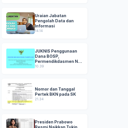
Uraian Jabatan
Pengolah Data dan
Informasi
14.14
JUKNIS Penggunaan
Dana BOSP,
Permendikdasmen No
8 Tahun 2025
10.39
Nomor dan Tanggal
Pertek BKN pada SK
21.34
Presiden Prabowo
Resmi Naikkan Tukin