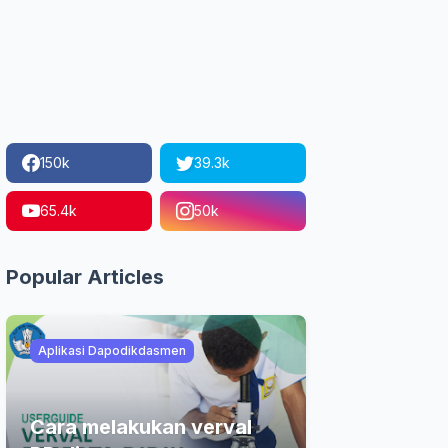
150k
39.3k
65.4k
50k
Popular Articles
Aplikasi Dapodikdasmen
Cara melakukan verval