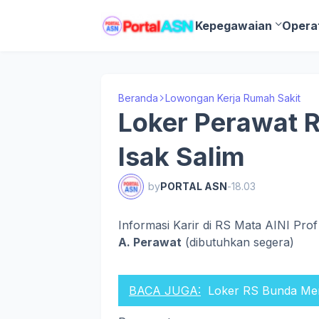
Kepegawaian
Opera
Beranda
Lowongan Kerja Rumah Sakit
Loker Perawat R
Isak Salim
by
PORTAL ASN
-
18.03
Informasi Karir di RS Mata AINI Prof
A. Perawat
(dibutuhkan segera)
BACA JUGA:
Loker RS Bunda Men