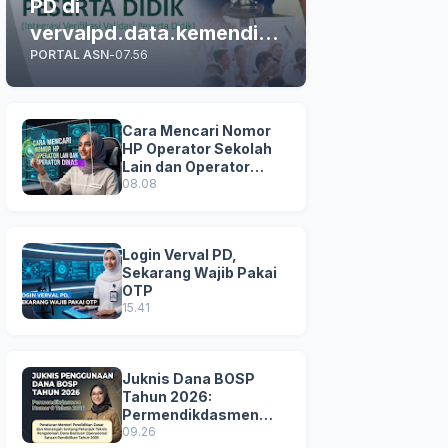
PD di
vervalpd.data.kemendikd
PORTAL ASN
-
07.56
asmen.go.id
Cara Mencari Nomor
HP Operator Sekolah
Lain dan Operator
Dinas di SDM Data
08.08
Dikdasmen
Login Verval PD,
Sekarang Wajib Pakai
OTP
15.41
Juknis Dana BOSP
Tahun 2026:
Permendikdasmen
Nomor 8 Tahun 2026
09.26