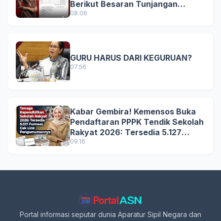
Berikut Besaran Tunjangan
Terbaru
08.06
GURU HARUS DARI KEGURUAN?
07.56
Kabar Gembira! Kemensos Buka
Pendaftaran PPPK Tendik Sekolah
Rakyat 2026: Tersedia 5.127
Formasi, Simak Syarat dan
09.16
Jadwal Lengkapnya!
Portal informasi seputar dunia Aparatur Sipil Negara dan