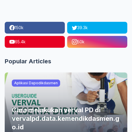
150k
39.3k
65.4k
50k
Popular Articles
Aplikasi Dapodikdasmen
Cara melakukan verval PD di
vervalpd.data.kemendikdasmen.g
o.id