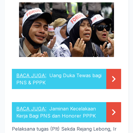
BACA JUGA:
Uang Duka Tewas bagi
PNS & PPPK
BACA JUGA:
Jaminan Kecelakaan
Kerja Bagi PNS dan Honorer PPPK
Pelaksana tugas (Plt) Sekda Rejang Lebong, Ir