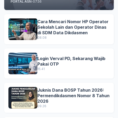
PORTAL ASN
-
07.56
Cara Mencari Nomor HP Operator
Sekolah Lain dan Operator Dinas
di SDM Data Dikdasmen
08.08
Login Verval PD, Sekarang Wajib
Pakai OTP
15.41
Juknis Dana BOSP Tahun 2026:
Permendikdasmen Nomor 8 Tahun
2026
09.26