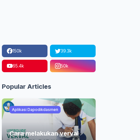
150k
39.3k
65.4k
50k
Popular Articles
Aplikasi Dapodikdasmen
Cara melakukan verval