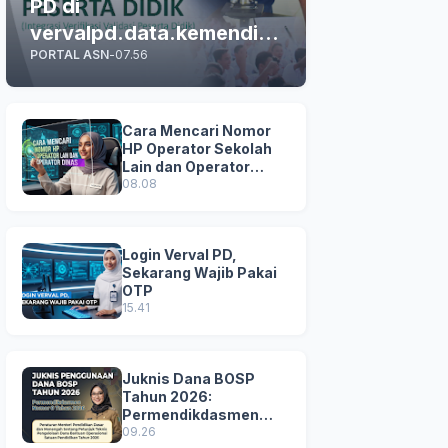
PD di
vervalpd.data.kemendikd
PORTAL ASN
-
07.56
asmen.go.id
Cara Mencari Nomor
HP Operator Sekolah
Lain dan Operator
Dinas di SDM Data
08.08
Dikdasmen
Login Verval PD,
Sekarang Wajib Pakai
OTP
15.41
Juknis Dana BOSP
Tahun 2026:
Permendikdasmen
Nomor 8 Tahun 2026
09.26