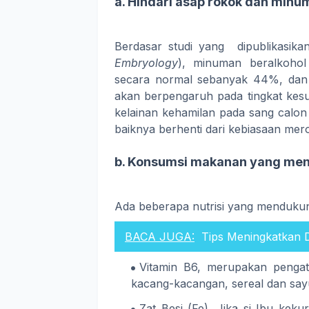
a. Hindari asap rokok dan minu
Berdasar studi yang dipublikasika
Embryology
), minuman beralkohol
secara normal sebanyak 44%, dan
akan berpengaruh pada tingkat kesu
kelainan kehamilan pada sang calon 
baiknya berhenti dari kebiasaan mer
b. Konsumsi makanan yang meng
Ada beberapa nutrisi yang menduku
BACA JUGA:
Tips Meningkatkan 
Vitamin B6, merupakan penga
kacang-kacangan, sereal dan say
Zat Besi (Fe). Jika si Ibu kek