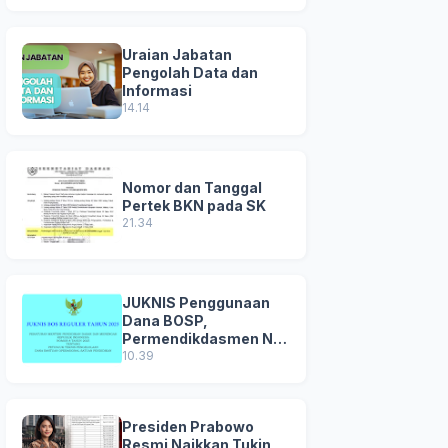
Uraian Jabatan
Pengolah Data dan
Informasi
14.14
Nomor dan Tanggal
Pertek BKN pada SK
21.34
JUKNIS Penggunaan
Dana BOSP,
Permendikdasmen No
8 Tahun 2025
10.39
Presiden Prabowo
Resmi Naikkan Tukin