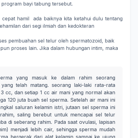
 program bayi tabung tersebut.
cepat hamil ada baiknya kita ketahui dulu tentang
ehamilan dari segi ilmiah dan kedokteran
oses pembuahan sel telur oleh spermatozoid, baik
un proses lain. Jika dalam hubungan intim, maka
 sperma yang masuk ke dalam rahim seorang
ang telah matang. seorang laki-laki rata-rata
3 cc, dan setiap 1 cc air mani yang normal akan
a 120 juta buah sel sperma. Setelah air mani ini
ngkal saluran kelamin istri, jutaan sel sperma ini
 rahim, saling berebut untuk mencapai sel telur
a di seberang rahim. Pada saat ovulasi, lapisan
ahim) menjadi lebih cair, sehingga sperma mudah
a bergerak dari alat kelamin sampai ke ujung