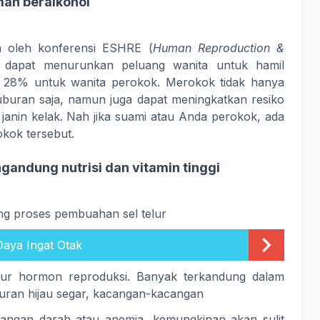
man beralkohol
n oleh konferensi ESHRE (
Human Reproduction &
 dapat menurunkan peluang wanita untuk hamil
 28% untuk wanita perokok. Merokok tidak hanya
buran saja, namun juga dapat meningkatkan resiko
janin kelak. Nah jika suami atau Anda perokok, ada
okok tersebut.
andung nutrisi dan vitamin tinggi
ng proses pembuahan sel telur
Daya Ingat Otak
tur hormon reproduksi. Banyak terkandung dalam
uran hijau segar, kacangan-kacangan
urangan darah atau anemia, kemungkinan akan sulit