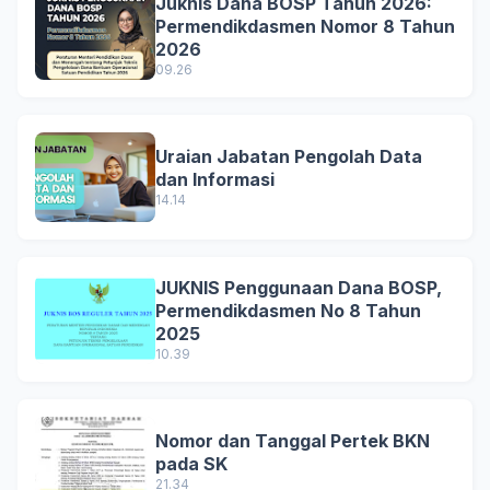
Juknis Dana BOSP Tahun 2026:
Permendikdasmen Nomor 8 Tahun
2026
09.26
Uraian Jabatan Pengolah Data
dan Informasi
14.14
JUKNIS Penggunaan Dana BOSP,
Permendikdasmen No 8 Tahun
2025
10.39
Nomor dan Tanggal Pertek BKN
pada SK
21.34