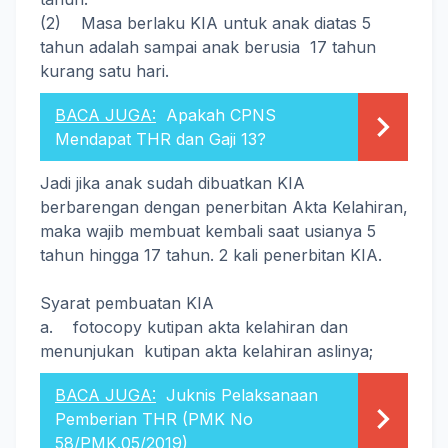
(2) Masa berlaku KIA untuk anak diatas 5
tahun adalah sampai anak berusia 17 tahun
kurang satu hari.
BACA JUGA:
Apakah CPNS
Mendapat THR dan Gaji 13?
Jadi jika anak sudah dibuatkan KIA
berbarengan dengan penerbitan Akta Kelahiran,
maka wajib membuat kembali saat usianya 5
tahun hingga 17 tahun. 2 kali penerbitan KIA.
Syarat pembuatan KIA
a. fotocopy kutipan akta kelahiran dan
menunjukan kutipan akta kelahiran aslinya;
BACA JUGA:
Juknis Pelaksanaan
Pemberian THR (PMK No
58/PMK.05/2019)