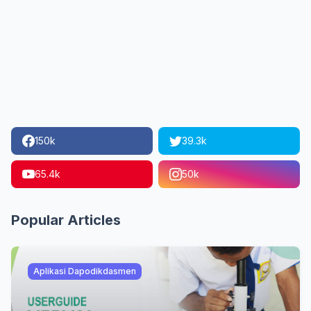
150k
39.3k
65.4k
50k
Popular Articles
Aplikasi Dapodikdasmen