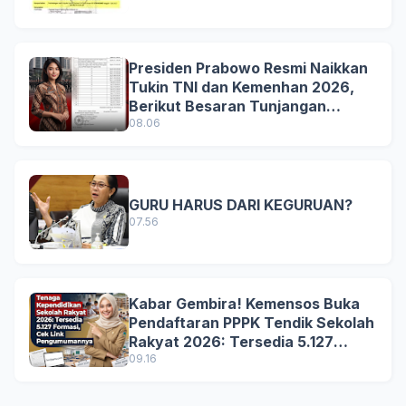
Presiden Prabowo Resmi Naikkan
Tukin TNI dan Kemenhan 2026,
Berikut Besaran Tunjangan
Terbaru
08.06
GURU HARUS DARI KEGURUAN?
07.56
Kabar Gembira! Kemensos Buka
Pendaftaran PPPK Tendik Sekolah
Rakyat 2026: Tersedia 5.127
Formasi, Simak Syarat dan
09.16
Jadwal Lengkapnya!