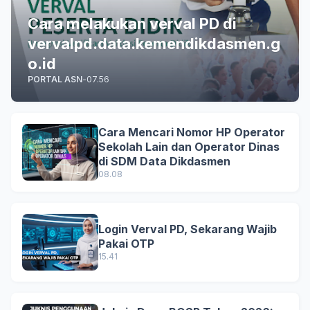
Cara melakukan verval PD di
vervalpd.data.kemendikdasmen.g
o.id
PORTAL ASN
-
07.56
Cara Mencari Nomor HP Operator
Sekolah Lain dan Operator Dinas
di SDM Data Dikdasmen
08.08
Login Verval PD, Sekarang Wajib
Pakai OTP
15.41