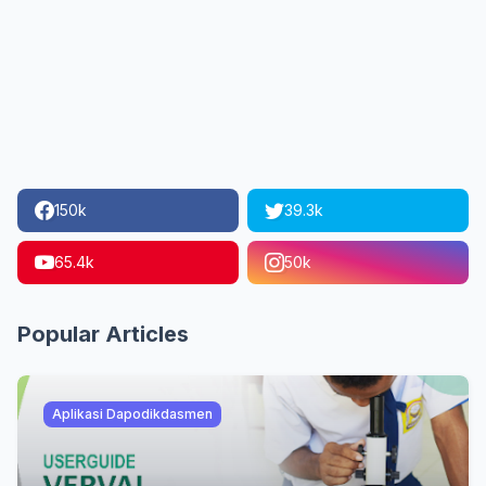
150k
39.3k
65.4k
50k
Popular Articles
Aplikasi Dapodikdasmen