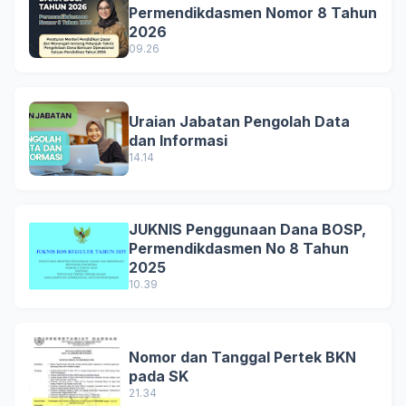
Permendikdasmen Nomor 8 Tahun
2026
09.26
Uraian Jabatan Pengolah Data
dan Informasi
14.14
JUKNIS Penggunaan Dana BOSP,
Permendikdasmen No 8 Tahun
2025
10.39
Nomor dan Tanggal Pertek BKN
pada SK
21.34