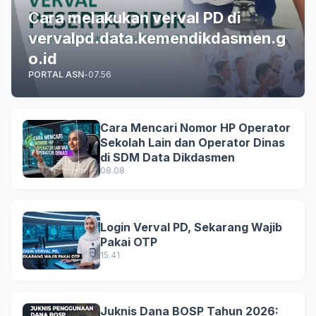
Cara melakukan verval PD di
vervalpd.data.kemendikdasmen.g
o.id
PORTAL ASN
-
07.56
Cara Mencari Nomor HP Operator
Sekolah Lain dan Operator Dinas
di SDM Data Dikdasmen
08.08
Login Verval PD, Sekarang Wajib
Pakai OTP
15.41
Juknis Dana BOSP Tahun 2026: