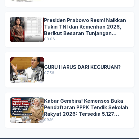
Presiden Prabowo Resmi Naikkan
Tukin TNI dan Kemenhan 2026,
Berikut Besaran Tunjangan
Terbaru
08.06
GURU HARUS DARI KEGURUAN?
07.56
Kabar Gembira! Kemensos Buka
Pendaftaran PPPK Tendik Sekolah
Rakyat 2026: Tersedia 5.127
Formasi, Simak Syarat dan
09.16
Jadwal Lengkapnya!