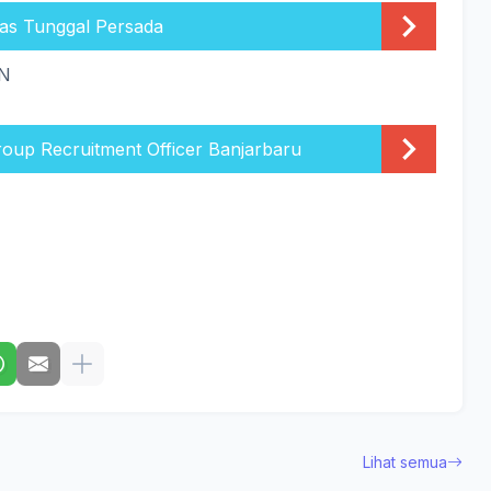
as Tunggal Persada
N
roup Recruitment Officer Banjarbaru
Lihat semua