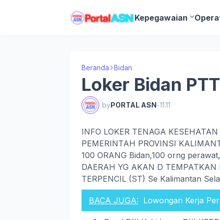
Kepegawaian
Opera
Beranda
Bidan
Loker Bidan PTT
by
PORTAL ASN
-
11.11
INFO LOKER TENAGA KESEHATAN 
PEMERINTAH PROVINSI KALIMAN
100 ORANG Bidan,100 orng perawat, 
DAERAH YG AKAN D TEMPATKAN D
TERPENCIL (ST) Se Kalimantan Selat
BACA JUGA:
Lowongan Kerja Per