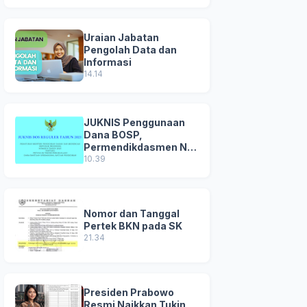
Uraian Jabatan
Pengolah Data dan
Informasi
14.14
JUKNIS Penggunaan
Dana BOSP,
Permendikdasmen No
8 Tahun 2025
10.39
Nomor dan Tanggal
Pertek BKN pada SK
21.34
Presiden Prabowo
Resmi Naikkan Tukin