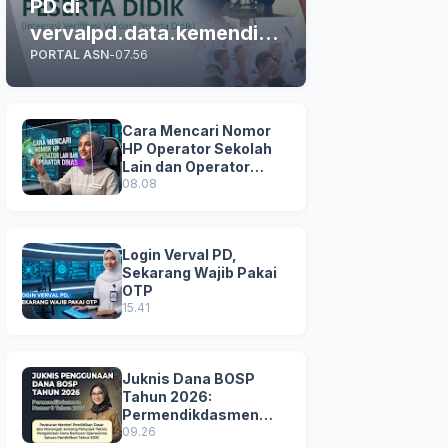
PD di
vervalpd.data.kemendikd
PORTAL ASN
-
07.56
asmen.go.id
Cara Mencari Nomor
HP Operator Sekolah
Lain dan Operator
Dinas di SDM Data
08.08
Dikdasmen
Login Verval PD,
Sekarang Wajib Pakai
OTP
15.41
Juknis Dana BOSP
Tahun 2026:
Permendikdasmen
Nomor 8 Tahun 2026
09.26