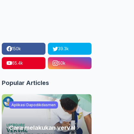
150k
39.3k
65.4k
50k
Popular Articles
Aplikasi Dapodikdasmen
Cara melakukan verval