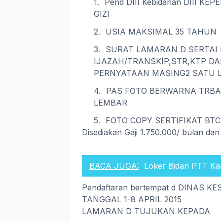
Pend DIII Kebidanan DIII KE
GIZI
USIA MAKSIMAL 35 TAHUN
SURAT LAMARAN D SERTAI 
IJAZAH/TRANSKIP,STR,KTP D
PERNYATAAN MASING2 SATU 
PAS FOTO BERWARNA TRBAR
LEMBAR
FOTO COPY SERTIFIKAT BTC
Disediakan Gaji 1.750.000/ bulan dan
BACA JUGA:
Loker Bidan PTT Kal
Pendaftaran bertempat d DINAS
TANGGAL 1-8 APRIL 2015
LAMARAN D TUJUKAN KEPADA