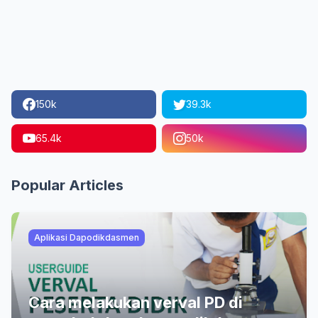
150k
39.3k
65.4k
50k
Popular Articles
Aplikasi Dapodikdasmen
Cara melakukan verval PD di