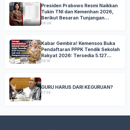
Presiden Prabowo Resmi Naikkan
Tukin TNI dan Kemenhan 2026,
Berikut Besaran Tunjangan
Terbaru
08.06
Kabar Gembira! Kemensos Buka
Pendaftaran PPPK Tendik Sekolah
Rakyat 2026: Tersedia 5.127
Formasi, Simak Syarat dan
09.16
Jadwal Lengkapnya!
GURU HARUS DARI KEGURUAN?
07.56