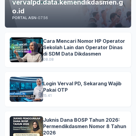
vervalpd.data.kemendikdasmen.g
o.id
PORTAL ASN
-
07.56
Cara Mencari Nomor HP Operator
Sekolah Lain dan Operator Dinas
di SDM Data Dikdasmen
08.08
Login Verval PD, Sekarang Wajib
Pakai OTP
15.41
Juknis Dana BOSP Tahun 2026:
Permendikdasmen Nomor 8 Tahun
2026