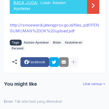
BACA JUGA:
Loker Asisten
Apoteker
http://rsmoewardi.jatengprov.go.id/files_pdf/PEN
GUMUMAN%20OK%20upload.pdf
Tags:
Asisten Apoteker
Bidan
Kedokteran
Perawat
Facebook
You might like
Lihat semua
Error:
Tak ada hasil yang ditemukan