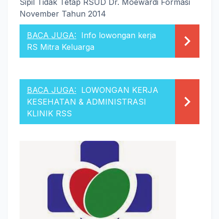
Sipil Tidak Tetap RSUD Dr. Moewardi Formasi
November Tahun 2014
BACA JUGA:
Info lowongan kerja
RS Mitra Keluarga
BACA JUGA:
LOWONGAN KERJA
KESEHATAN & ADMINISTRASI
KLINIK RSS