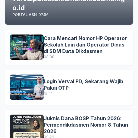
o.id
PORTAL ASN
-
07.56
Cara Mencari Nomor HP Operator
Sekolah Lain dan Operator Dinas
di SDM Data Dikdasmen
08.08
Login Verval PD, Sekarang Wajib
Pakai OTP
15.41
Juknis Dana BOSP Tahun 2026:
Permendikdasmen Nomor 8 Tahun
2026
09.26