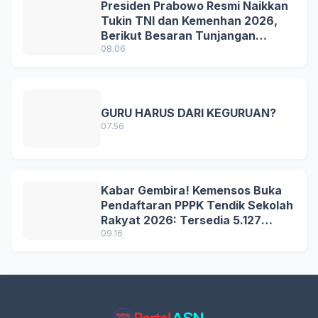
Presiden Prabowo Resmi Naikkan
Tukin TNI dan Kemenhan 2026,
Berikut Besaran Tunjangan
Terbaru
08.06
GURU HARUS DARI KEGURUAN?
07.56
Kabar Gembira! Kemensos Buka
Pendaftaran PPPK Tendik Sekolah
Rakyat 2026: Tersedia 5.127
Formasi, Simak Syarat dan
09.16
Jadwal Lengkapnya!