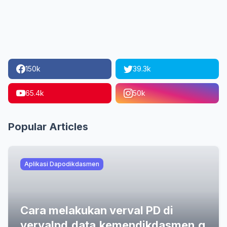
150k
39.3k
65.4k
50k
Popular Articles
Aplikasi Dapodikdasmen
Cara melakukan verval PD di
vervalpd.data.kemendikdasmen.g