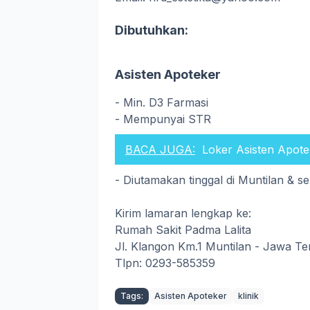
Dibutuhkan:
Asisten Apoteker
- Min. D3 Farmasi
- Mempunyai STR
BACA JUGA:
Loker Asisten Apote
- Diutamakan tinggal di Muntilan & se
Kirim lamaran lengkap ke:
Rumah Sakit Padma Lalita
Jl. Klangon Km.1 Muntilan - Jawa T
Tlpn: 0293-585359
Tags:
Asisten Apoteker
klinik