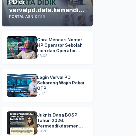
PD di
vervalpd.data.kemendikd
PORTAL ASN
-
07.56
asmen.go.id
Cara Mencari Nomor
HP Operator Sekolah
Lain dan Operator
Dinas di SDM Data
08.08
Dikdasmen
Login Verval PD,
Sekarang Wajib Pakai
OTP
15.41
Juknis Dana BOSP
Tahun 2026:
Permendikdasmen
Nomor 8 Tahun 2026
09.26