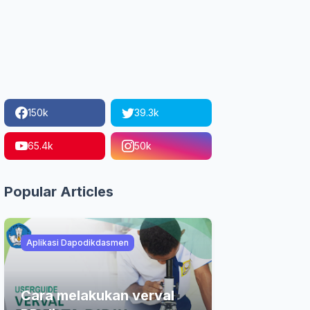
150k
39.3k
65.4k
50k
Popular Articles
Aplikasi Dapodikdasmen
Cara melakukan verval