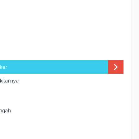
ker
kitarnya
engah