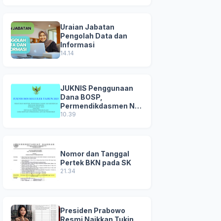
Uraian Jabatan
Pengolah Data dan
Informasi
14.14
JUKNIS Penggunaan
Dana BOSP,
Permendikdasmen No
8 Tahun 2025
10.39
Nomor dan Tanggal
Pertek BKN pada SK
21.34
Presiden Prabowo
Resmi Naikkan Tukin