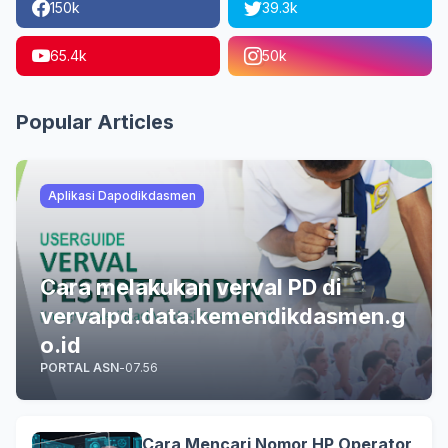
150k
39.3k
65.4k
50k
Popular Articles
Aplikasi Dapodikdasmen
Cara melakukan verval PD di
vervalpd.data.kemendikdasmen.g
o.id
PORTAL ASN
-
07.56
Cara Mencari Nomor HP Operator