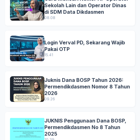
Sekolah Lain dan Operator Dinas
di SDM Data Dikdasmen
08.08
Login Verval PD, Sekarang Wajib
Pakai OTP
15.41
Juknis Dana BOSP Tahun 2026:
Permendikdasmen Nomor 8 Tahun
2026
09.26
JUKNIS Penggunaan Dana BOSP,
Permendikdasmen No 8 Tahun
2025
10.39