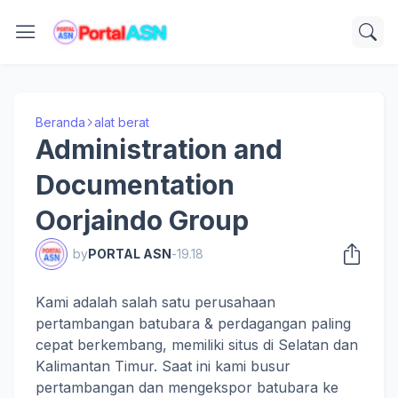
Beranda
alat berat
Administration and
Documentation
Oorjaindo Group
by
PORTAL ASN
-
19.18
Kami adalah
salah satu perusahaan
pertambangan
batubara
&
perdagangan
paling
cepat berkembang
,
memiliki situs
di
Selatan dan
Kalimantan Timur
.
Saat ini kami
busur
pertambangan dan
mengekspor
batubara
ke