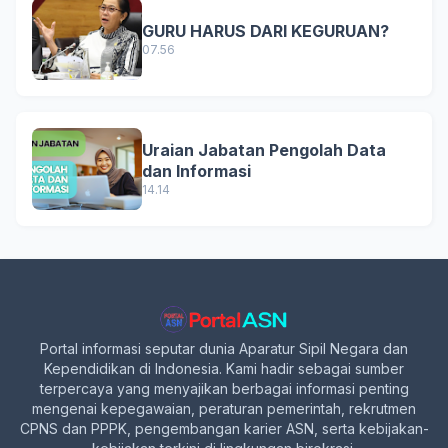
GURU HARUS DARI KEGURUAN?
07.56
Uraian Jabatan Pengolah Data
dan Informasi
14.14
Portal informasi seputar dunia Aparatur Sipil Negara dan
Kependidikan di Indonesia. Kami hadir sebagai sumber
terpercaya yang menyajikan berbagai informasi penting
mengenai kepegawaian, peraturan pemerintah, rekrutmen
CPNS dan PPPK, pengembangan karier ASN, serta kebijakan-