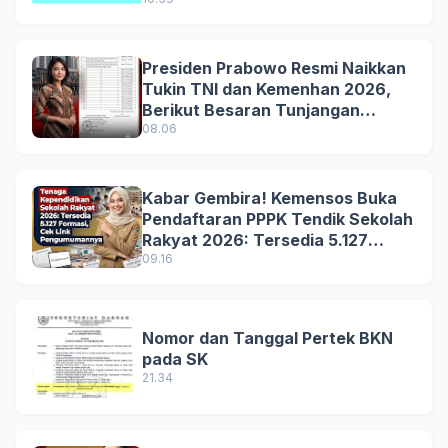
Presiden Prabowo Resmi Naikkan
Tukin TNI dan Kemenhan 2026,
Berikut Besaran Tunjangan
Terbaru
08.06
Kabar Gembira! Kemensos Buka
Pendaftaran PPPK Tendik Sekolah
Rakyat 2026: Tersedia 5.127
Formasi, Simak Syarat dan
09.16
Jadwal Lengkapnya!
Nomor dan Tanggal Pertek BKN
pada SK
21.34