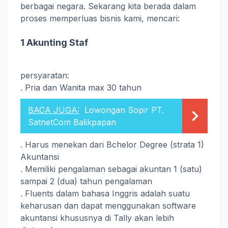
berbagai negara
.
Sekarang
kita berada dalam
proses memperluas
bisnis kami
,
mencari
:
1
Akunting
Staf
persyaratan
:
.
Pria dan Wanita
max
30 tahun
BACA JUGA:
Lowongan Sopir PT.
SatnetCom Balikpapan
.
Harus
menekan
dari
Bchelor
Degree (
strata
1
)
Akuntansi
.
Memiliki pengalaman
sebagai
akuntan
1
(
satu)
sampai
2
(
dua
)
tahun pengalaman
.
Fluents
dalam bahasa Inggris
adalah suatu
keharusan
dan
dapat menggunakan
software
akuntansi
khususnya di
Tally
akan lebih