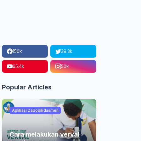
150k
39.3k
65.4k
50k
Popular Articles
Aplikasi Dapodikdasmen
Cara melakukan verval