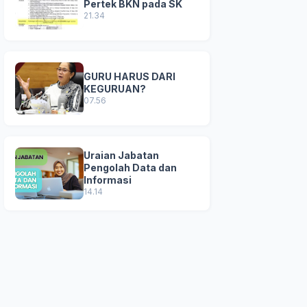
Pertek BKN pada SK
21.34
GURU HARUS DARI
KEGURUAN?
07.56
Uraian Jabatan
Pengolah Data dan
Informasi
14.14