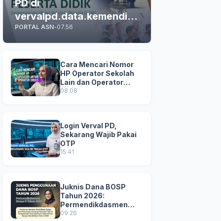
PD di
vervalpd.data.kemendikd
PORTAL ASN
-
07.56
asmen.go.id
Cara Mencari Nomor
HP Operator Sekolah
Lain dan Operator
Dinas di SDM Data
08.08
Dikdasmen
Login Verval PD,
Sekarang Wajib Pakai
OTP
15.41
Juknis Dana BOSP
Tahun 2026:
Permendikdasmen
Nomor 8 Tahun 2026
09.26