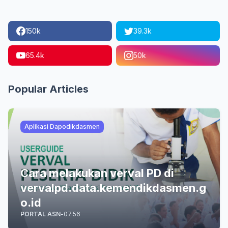
150k
39.3k
65.4k
50k
Popular Articles
Aplikasi Dapodikdasmen
Cara melakukan verval PD di
vervalpd.data.kemendikdasmen.g
o.id
PORTAL ASN
-
07.56