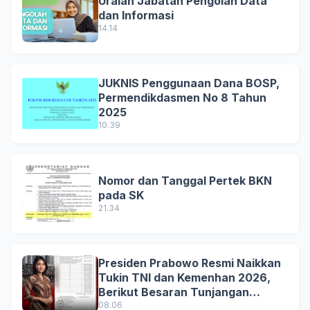
Uraian Jabatan Pengolah Data
dan Informasi
14.14
JUKNIS Penggunaan Dana BOSP,
Permendikdasmen No 8 Tahun
2025
10.39
Nomor dan Tanggal Pertek BKN
pada SK
21.34
Presiden Prabowo Resmi Naikkan
Tukin TNI dan Kemenhan 2026,
Berikut Besaran Tunjangan
Terbaru
08.06