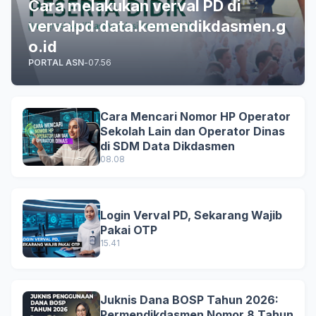
Cara melakukan verval PD di
vervalpd.data.kemendikdasmen.g
o.id
PORTAL ASN
-
07.56
Cara Mencari Nomor HP Operator
Sekolah Lain dan Operator Dinas
di SDM Data Dikdasmen
08.08
Login Verval PD, Sekarang Wajib
Pakai OTP
15.41
Juknis Dana BOSP Tahun 2026:
Permendikdasmen Nomor 8 Tahun