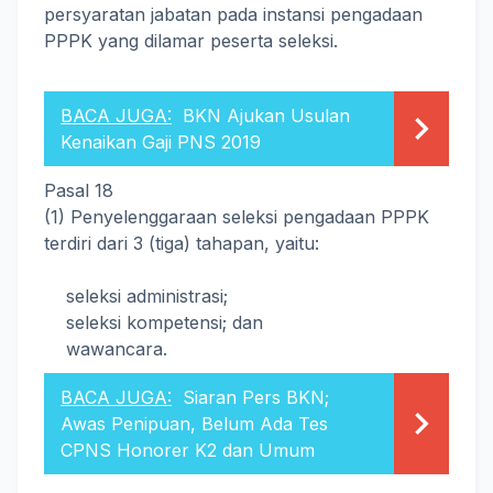
persyaratan jabatan pada instansi pengadaan
PPPK yang dilamar peserta seleksi.
BACA JUGA:
BKN Ajukan Usulan
Kenaikan Gaji PNS 2019
Pasal 18
(1) Penyelenggaraan seleksi pengadaan PPPK
terdiri dari 3 (tiga) tahapan, yaitu:
seleksi administrasi;
seleksi kompetensi; dan
wawancara.
BACA JUGA:
Siaran Pers BKN;
Awas Penipuan, Belum Ada Tes
CPNS Honorer K2 dan Umum