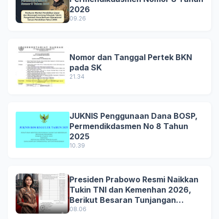
2026
09.26
Nomor dan Tanggal Pertek BKN
pada SK
21.34
JUKNIS Penggunaan Dana BOSP,
Permendikdasmen No 8 Tahun
2025
10.39
Presiden Prabowo Resmi Naikkan
Tukin TNI dan Kemenhan 2026,
Berikut Besaran Tunjangan
Terbaru
08.06