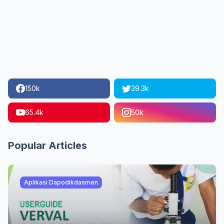
150k
39.3k
65.4k
50k
Popular Articles
Aplikasi Dapodikdasmen