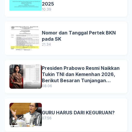
2025
10.39
Nomor dan Tanggal Pertek BKN
pada SK
21.34
Presiden Prabowo Resmi Naikkan
Tukin TNI dan Kemenhan 2026,
Berikut Besaran Tunjangan
Terbaru
08.06
GURU HARUS DARI KEGURUAN?
07.56