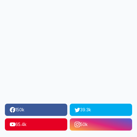
150k
39.3k
65.4k
50k