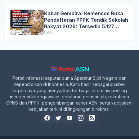
Kabar Gembira! Kemensos Buka
Pendaftaran PPPK Tendik Sekolah
Rakyat 2026: Tersedia 5.127
Formasi, Simak Syarat dan
09.16
Jadwal Lengkapnya!
Portal informasi seputar dunia Aparatur Sipil Negara dan
Kependidikan di Indonesia. Kami hadir sebagai sumber
terpercaya yang menyajikan berbagai informasi penting
mengenai kepegawaian, peraturan pemerintah, rekrutmen
CPNS dan PPPK, pengembangan karier ASN, serta kebijakan-
kebijakan terkini di lingkungan birokrasi.