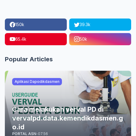
150k
39.3k
65.4k
50k
Popular Articles
Aplikasi Dapodikdasmen
Cara melakukan verval PD di
vervalpd.data.kemendikdasmen.g
o.id
PORTAL ASN
-
07.56