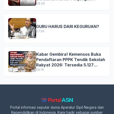
Terbaru
08.06
GURU HARUS DARI KEGURUAN?
07.56
Kabar Gembira! Kemensos Buka
Pendaftaran PPPK Tendik Sekolah
Rakyat 2026: Tersedia 5.127
Formasi, Simak Syarat dan
09.16
Jadwal Lengkapnya!
Portal informasi seputar dunia Aparatur Sipil Negara dan
Kependidikan di Indonesia. Kami hadir sebagai sumber