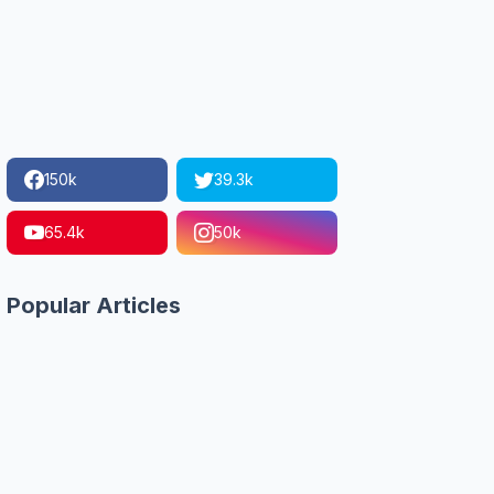
150k
39.3k
65.4k
50k
Popular Articles