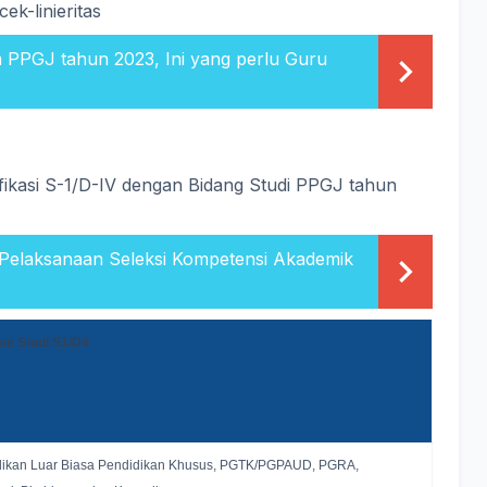
cek-linieritas
PPGJ tahun 2023, Ini yang perlu Guru
lifikasi S-1/D-IV dengan Bidang Studi PPGJ tahun
elaksanaan Seleksi Kompetensi Akademik
am Studi S1/D4
dikan Luar Biasa Pendidikan Khusus, PGTK/PGPAUD, PGRA,