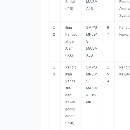
Sosial
MA/SM
Ekonom
(IPS)
ALB
Akunta
Syaria
1
Ilmu
SMP/S
9
Pendid
2
Penget
MPLB/
7
Fisika,
ahuan
S
Alam
MA/SM
(IPA)
ALB
1
Pendid
SMP/S
1
Pendid
3
ikan
MPLB/
5
Kewarg
Panca
S
4
sila
MA/SM
dan
ALB/S
Kewar
MK
ganeg
araan
(PKn)