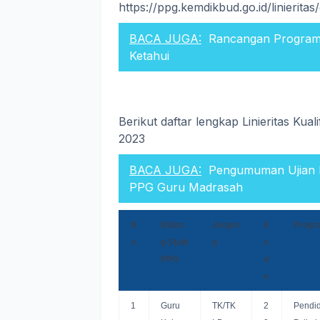
https://ppg.kemdikbud.go.id/linieritas/
BACA JUGA:
Rancangan Program 
Ketahui
Berikut daftar lengkap Linieritas Kua
2023
BACA JUGA:
Pengumuman Ujian P
PPG Guru Madrasah
N
Bidan
Jenjan
K
Progr
o
g Studi
g
o
PPG
d
e
1
Guru
TK/TK
2
Pendi