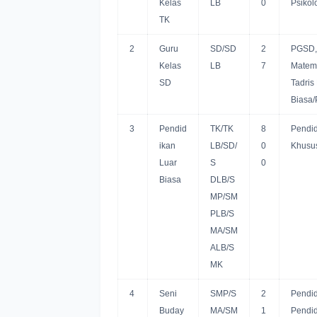
Kelas
LB
0
Psikol
TK
2
Guru
SD/SD
2
PGSD, 
Kelas
LB
7
Matema
SD
Tadris
Biasa/
3
Pendid
TK/TK
8
Pendid
ikan
LB/SD/
0
Khusu
Luar
S
0
Biasa
DLB/S
MP/SM
PLB/S
MA/SM
ALB/S
MK
4
Seni
SMP/S
2
Pendid
Buday
MA/SM
1
Pendid