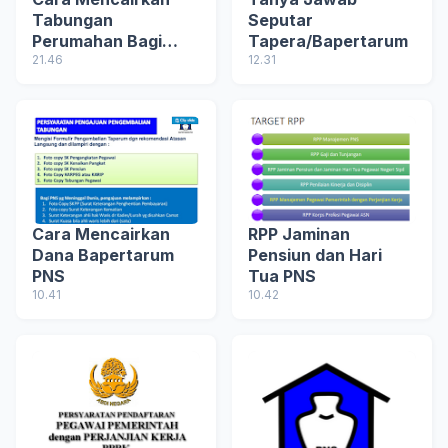
Tabungan
Seputar
Perumahan Bagi
Tapera/Bapertarum
Pensiunan PNS
21.46
12.31
Cara Mencairkan
RPP Jaminan
Dana Bapertarum
Pensiun dan Hari
PNS
Tua PNS
10.41
10.42