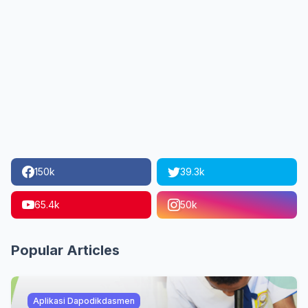
150k
39.3k
65.4k
50k
Popular Articles
Aplikasi Dapodikdasmen