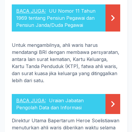
BACA JUGA:
UU Nomor 11 Tahun
1969 tentang Pensiun Pegawai dan
Pensiun Janda/Duda Pegawai
Untuk mengambilnya, ahli waris harus
mendatangi BRI dengan membawa persyaratan,
antara lain surat kematian, Kartu Keluarga,
Kartu Tanda Penduduk (KTP), fatwa ahli waris,
dan surat kuasa jika keluarga yang ditinggalkan
lebih dari satu.
BACA JUGA:
Uraian Jabatan
Pengolah Data dan Informasi
Direktur Utama Bapertarum Heroe Soelistiawan
menuturkan ahli waris diberikan waktu selama