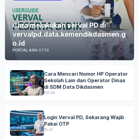
Cara melakukan verval PD di
vervalpd.data.kemendikdasmen.g
o.id
PORTAL ASN
-
07.56
Cara Mencari Nomor HP Operator
Sekolah Lain dan Operator Dinas
di SDM Data Dikdasmen
08.08
Login Verval PD, Sekarang Wajib
Pakai OTP
15.41