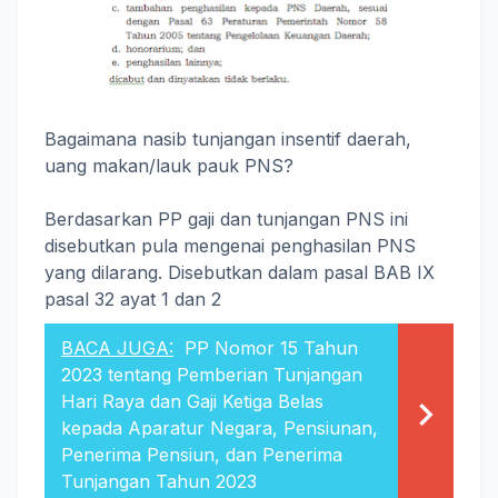
Bagaimana nasib tunjangan insentif daerah,
uang makan/lauk pauk PNS?
Berdasarkan PP gaji dan tunjangan PNS ini
disebutkan pula mengenai penghasilan PNS
yang dilarang. Disebutkan dalam pasal BAB IX
pasal 32 ayat 1 dan 2
BACA JUGA:
PP Nomor 15 Tahun
2023 tentang Pemberian Tunjangan
Hari Raya dan Gaji Ketiga Belas
kepada Aparatur Negara, Pensiunan,
Penerima Pensiun, dan Penerima
Tunjangan Tahun 2023