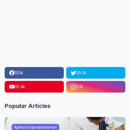
150k
39.3k
65.4k
50k
Popular Articles
Aplikasi Dapodikdasmen