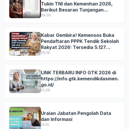
Tukin TNI dan Kemenhan 2026,
Berikut Besaran Tunjangan
Terbaru
08.06
Kabar Gembira! Kemensos Buka
Pendaftaran PPPK Tendik Sekolah
Rakyat 2026: Tersedia 5.127
Formasi, Simak Syarat dan
09.16
Jadwal Lengkapnya!
LINK TERBARU INFO GTK 2026 di
https://info.gtk.kemendikdasmen.
go.id/
13.28
Uraian Jabatan Pengolah Data
dan Informasi
14.14