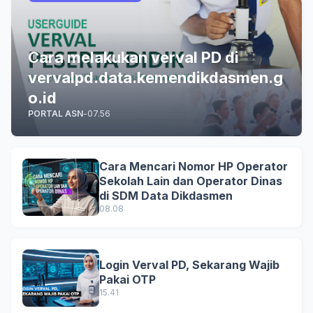
Cara melakukan verval PD di
vervalpd.data.kemendikdasmen.g
o.id
PORTAL ASN
-
07.56
Cara Mencari Nomor HP Operator
Sekolah Lain dan Operator Dinas
di SDM Data Dikdasmen
08.08
Login Verval PD, Sekarang Wajib
Pakai OTP
15.41