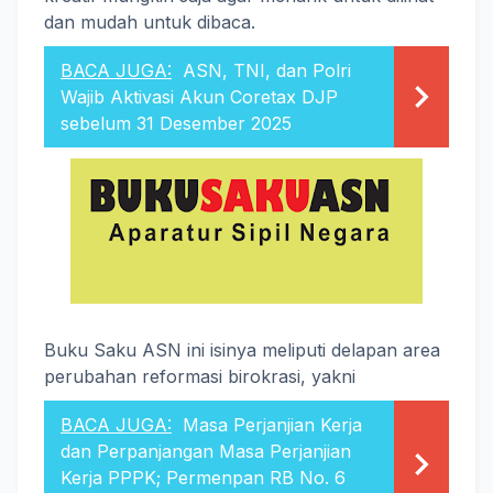
dan mudah untuk dibaca.
BACA JUGA:
ASN, TNI, dan Polri
Wajib Aktivasi Akun Coretax DJP
sebelum 31 Desember 2025
Buku Saku ASN ini isinya meliputi delapan area
perubahan reformasi birokrasi, yakni
BACA JUGA:
Masa Perjanjian Kerja
dan Perpanjangan Masa Perjanjian
Kerja PPPK; Permenpan RB No. 6