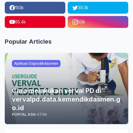
150k
39.3k
65.4k
50k
Popular Articles
Aplikasi Dapodikdasmen
Cara melakukan verval PD di
vervalpd.data.kemendikdasmen.g
o.id
PORTAL ASN
-
07.56