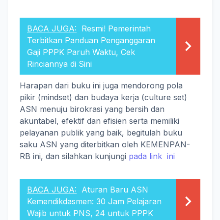
BACA JUGA:
Resmi! Pemerintah
Terbitkan Panduan Penganggaran
Gaji PPPK Paruh Waktu, Cek
Rinciannya di Sini
Harapan dari buku ini juga mendorong pola
pikir (mindset) dan budaya kerja (culture set)
ASN menuju birokrasi yang bersih dan
akuntabel, efektif dan efisien serta memiliki
pelayanan publik yang baik, begitulah buku
saku ASN yang diterbitkan oleh KEMENPAN-
RB ini, dan silahkan kunjungi
pada link ini
BACA JUGA:
Aturan Baru ASN
Kemendikdasmen: 30 Jam Pelajaran
Wajib untuk PNS, 24 untuk PPPK