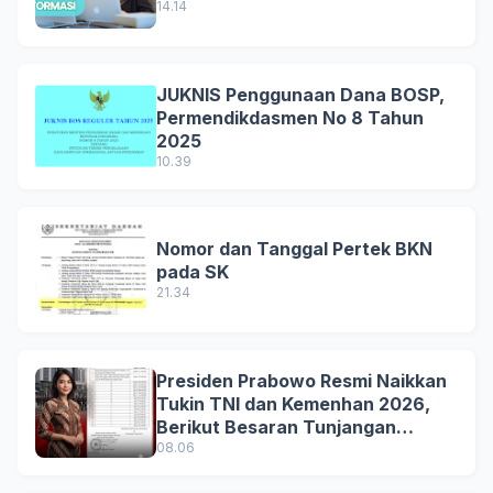
14.14
JUKNIS Penggunaan Dana BOSP,
Permendikdasmen No 8 Tahun
2025
10.39
Nomor dan Tanggal Pertek BKN
pada SK
21.34
Presiden Prabowo Resmi Naikkan
Tukin TNI dan Kemenhan 2026,
Berikut Besaran Tunjangan
Terbaru
08.06