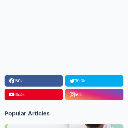
150k
39.3k
65.4k
50k
Popular Articles