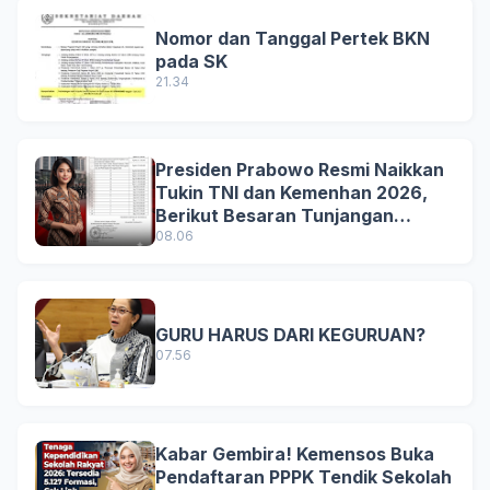
Nomor dan Tanggal Pertek BKN
pada SK
21.34
Presiden Prabowo Resmi Naikkan
Tukin TNI dan Kemenhan 2026,
Berikut Besaran Tunjangan
Terbaru
08.06
GURU HARUS DARI KEGURUAN?
07.56
Kabar Gembira! Kemensos Buka
Pendaftaran PPPK Tendik Sekolah