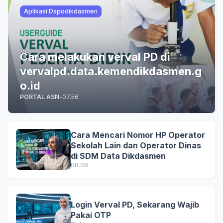
Aplikasi Dapodikdasmen
Cara melakukan verval PD di
vervalpd.data.kemendikdasmen.g
o.id
PORTAL ASN
-
07.56
Cara Mencari Nomor HP Operator
Sekolah Lain dan Operator Dinas
di SDM Data Dikdasmen
08.08
Login Verval PD, Sekarang Wajib
Pakai OTP