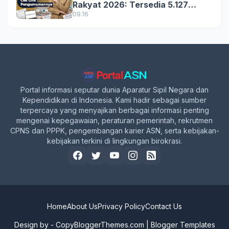
Rakyat 2026: Tersedia 5.127
Formasi, Simak Syarat dan
09.16
Jadwal Lengkapnya!
Portal informasi seputar dunia Aparatur Sipil Negara dan
Kependidikan di Indonesia. Kami hadir sebagai sumber
terpercaya yang menyajikan berbagai informasi penting
mengenai kepegawaian, peraturan pemerintah, rekrutmen
CPNS dan PPPK, pengembangan karier ASN, serta kebijakan-
kebijakan terkini di lingkungan birokrasi.
Home
About Us
Privacy Policy
Contact Us
Design by -
CopyBloggerThemes.com
|
Blogger Templates