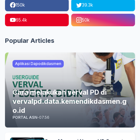
150k
39.3k
65.4k
50k
Popular Articles
Aplikasi Dapodikdasmen
Cara melakukan verval PD di
vervalpd.data.kemendikdasmen.g
o.id
PORTAL ASN
-
07.56