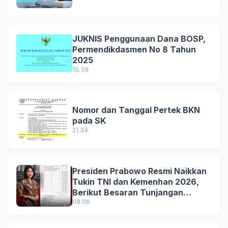
JUKNIS Penggunaan Dana BOSP,
Permendikdasmen No 8 Tahun
2025
10.39
Nomor dan Tanggal Pertek BKN
pada SK
21.34
Presiden Prabowo Resmi Naikkan
Tukin TNI dan Kemenhan 2026,
Berikut Besaran Tunjangan
Terbaru
08.06