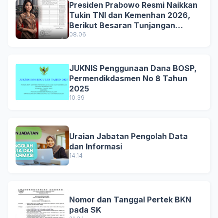
Presiden Prabowo Resmi Naikkan
Tukin TNI dan Kemenhan 2026,
Berikut Besaran Tunjangan
Terbaru
08.06
JUKNIS Penggunaan Dana BOSP,
Permendikdasmen No 8 Tahun
2025
10.39
Uraian Jabatan Pengolah Data
dan Informasi
14.14
Nomor dan Tanggal Pertek BKN
pada SK