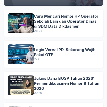
Cara Mencari Nomor HP Operator
Sekolah Lain dan Operator Dinas
di SDM Data Dikdasmen
08.08
Login Verval PD, Sekarang Wajib
Pakai OTP
15.41
Juknis Dana BOSP Tahun 2026:
Permendikdasmen Nomor 8 Tahun
2026
09.26