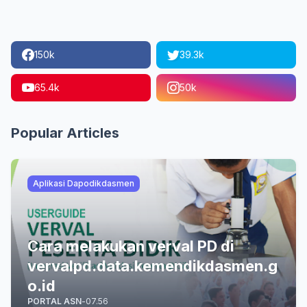
150k
39.3k
65.4k
50k
Popular Articles
Aplikasi Dapodikdasmen
Cara melakukan verval PD di
vervalpd.data.kemendikdasmen.g
o.id
PORTAL ASN
-
07.56