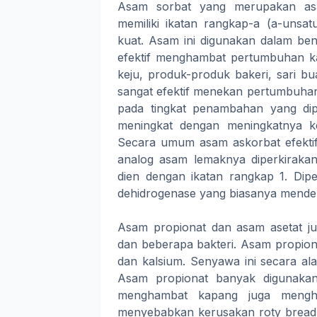
Asam sorbat yang merupakan asa
memiliki ikatan rangkap-a (a-unsat
kuat. Asam ini digunakan dalam be
efektif menghambat pertumbuhan ka
keju, produk-produk bakeri, sari b
sangat efektif menekan pertumbuha
pada tingkat penambahan yang dipe
meningkat dengan meningkatnya 
Secara umum asam askorbat efektif 
analog asam lemaknya diperkirakan
dien dengan ikatan rangkap 1. Dip
dehidrogenase yang biasanya mendeh
Asam propionat dan asam asetat ju
dan beberapa bakteri. Asam propion
dan kalsium. Senyawa ini secara ala
Asam propionat banyak digunakan
menghambat kapang juga mengha
menyebabkan kerusakan roty bread.