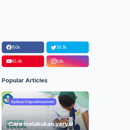
150k
39.3k
65.4k
50k
Popular Articles
Aplikasi Dapodikdasmen
Cara melakukan verval