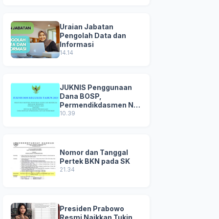
Uraian Jabatan
Pengolah Data dan
Informasi
14.14
JUKNIS Penggunaan
Dana BOSP,
Permendikdasmen No
8 Tahun 2025
10.39
Nomor dan Tanggal
Pertek BKN pada SK
21.34
Presiden Prabowo
Resmi Naikkan Tukin