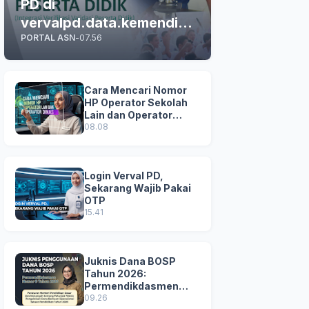
PD di
vervalpd.data.kemendikd
PORTAL ASN
-
07.56
asmen.go.id
Cara Mencari Nomor
HP Operator Sekolah
Lain dan Operator
Dinas di SDM Data
08.08
Dikdasmen
Login Verval PD,
Sekarang Wajib Pakai
OTP
15.41
Juknis Dana BOSP
Tahun 2026:
Permendikdasmen
Nomor 8 Tahun 2026
09.26