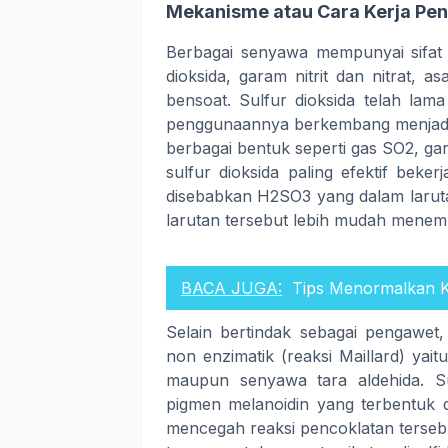
Mekanisme atau Cara Kerja Pe
Berbagai senyawa mempunyai sifat s
dioksida, garam nitrit dan nitrat,
bensoat. Sulfur dioksida telah la
penggunaannya berkembang menjad
berbagai bentuk seperti gas SO2, gar
sulfur dioksida paling efektif beke
disebabkan H2SO3 yang dalam larutan 
larutan tersebut lebih mudah menem
BACA JUGA:
Tips Menormalkan K
Selain bertindak sebagai pengawet,
non enzimatik (reaksi Maillard) yai
maupun senyawa tara aldehida. S
pigmen melanoidin yang terbentuk d
mencegah reaksi pencoklatan tersebu