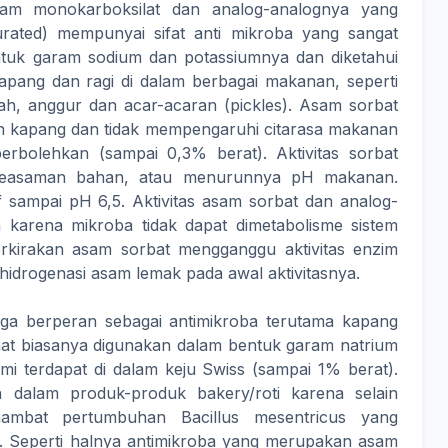
m monokarboksilat dan analog-analognya yang
urated) mempunyai sifat anti mikroba yang sangat
ntuk garam sodium dan potassiumnya dan diketahui
pang dan ragi di dalam berbagai makanan, seperti
uah, anggur dan acar-acaran (pickles). Asam sorbat
n kapang dan tidak mempengaruhi citarasa makanan
rbolehkan (sampai 0,3% berat). Aktivitas sorbat
keasaman bahan, atau menurunnya pH makanan.
sampai pH 6,5. Aktivitas asam sorbat dan analog-
 karena mikroba tidak dapat dimetabolisme sistem
erkirakan asam sorbat mengganggu aktivitas enzim
idrogenasi asam lemak pada awal aktivitasnya.
ga berperan sebagai antimikroba terutama kapang
at biasanya digunakan dalam bentuk garam natrium
mi terdapat di dalam keju Swiss (sampai 1% berat).
 dalam produk-produk bakery/roti karena selain
mbat pertumbuhan Bacillus mesentricus yang
 Seperti halnya antimikroba yang merupakan asam