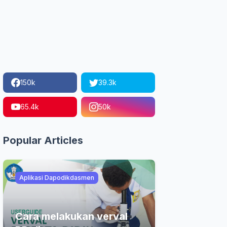
150k
39.3k
65.4k
50k
Popular Articles
Aplikasi Dapodikdasmen
Cara melakukan verval