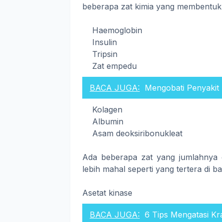
beberapa zat kimia yang membentuk 
Haemoglobin $ 2
Insulin $ 47
Tripsin $ 
Zat empedu $ 1
BACA JUGA:
Mengobati Penyakit 
Kolagen $ 1
Albumin $ 3
Asam deoksiribonukleat 
Ada beberapa zat yang jumlahnya d
lebih mahal seperti yang tertera di ba
Asetat kinase $ 8
BACA JUGA:
6 Tips Mengatasi Kr