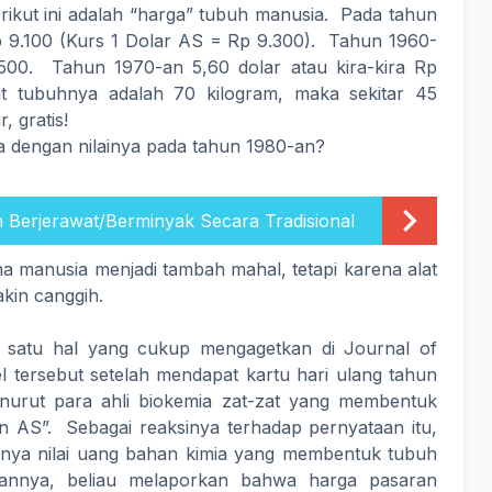
kut ini adalah “harga” tubuh manusia. Pada tahun
p 9.100 (Kurs 1 Dolar AS = Rp 9.300). Tahun 1960-
.500. Tahun 1970-an 5,60 dolar atau kira-kira Rp
at tubuhnya adalah 70 kilogram, maka sekitar 45
, gratis!
 dengan nilainya pada tahun 1980-an?
 Berjerawat/Berminyak Secara Tradisional
na manusia menjadi tambah mahal, tetapi karena alat
akin canggih.
n satu hal yang cukup mengagetkan di Journal of
el tersebut setelah mendapat kartu hari ulang tahun
enurut para ahli biokemia zat-zat yang membentuk
n AS”. Sebagai reaksinya terhadap pernyataan itu,
rnya nilai uang bahan kimia yang membentuk tubuh
ikannya, beliau melaporkan bahwa harga pasaran