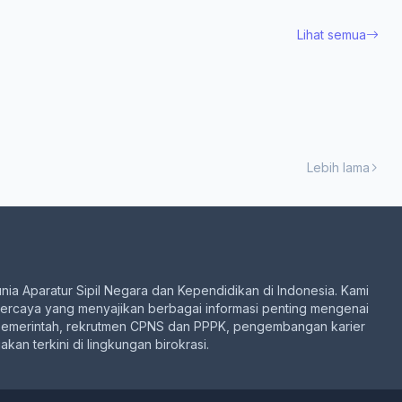
Lihat semua
Lebih lama
unia Aparatur Sipil Negara dan Kependidikan di Indonesia. Kami
percaya yang menyajikan berbagai informasi penting mengenai
pemerintah, rekrutmen CPNS dan PPPK, pengembangan karier
akan terkini di lingkungan birokrasi.