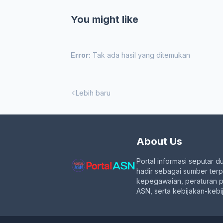
You might like
Error:
Tak ada hasil yang ditemukan
Lebih baru
About Us
Portal informasi seputar d
hadir sebagai sumber ter
kepegawaian, peraturan 
ASN, serta kebijakan-kebij