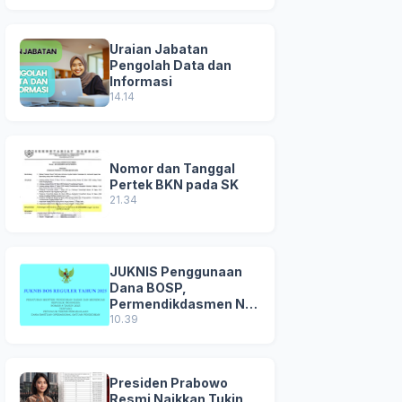
Uraian Jabatan
Pengolah Data dan
Informasi
14.14
Nomor dan Tanggal
Pertek BKN pada SK
21.34
JUKNIS Penggunaan
Dana BOSP,
Permendikdasmen No
8 Tahun 2025
10.39
Presiden Prabowo
Resmi Naikkan Tukin