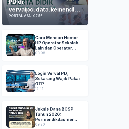
PD di
vervalpd.data.kemendikd
PORTAL ASN
-
07.56
asmen.go.id
Cara Mencari Nomor
HP Operator Sekolah
Lain dan Operator
Dinas di SDM Data
08.08
Dikdasmen
Login Verval PD,
Sekarang Wajib Pakai
OTP
15.41
Juknis Dana BOSP
Tahun 2026:
Permendikdasmen
Nomor 8 Tahun 2026
09.26