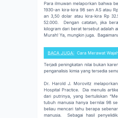
Para ilmuwan melaporkan bahwa beri
1930-an kira-kira 98 sen AS atau R
an 3,50 dolar atau kira-kira Rp 32
52.000. Dengan catatan, jika ber
kilogram dari berat tersebut adalah air
Murah! Ya, mungkin juga. Bagaimana
BACA JUGA:
Cara Merawat Wajah
Terjadi peningkatan nilai bukan kare
penganalisis kimia yang tersedia sem
Dr. Harold J. Morovitz melaporka
Hospital Practice. Dia menulis artik
dari putrinya, yang bertuliskan “M
tubuh manusia hanya bernilai 98 se
beliau mencari tahu berapa sebena
manusia. Sebagai hasil penyelid