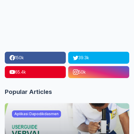
150k
39.3k
65.4k
50k
Popular Articles
Aplikasi Dapodikdasmen