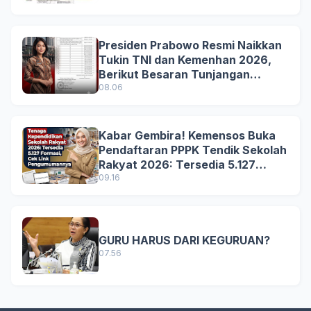
Presiden Prabowo Resmi Naikkan
Tukin TNI dan Kemenhan 2026,
Berikut Besaran Tunjangan
Terbaru
08.06
Kabar Gembira! Kemensos Buka
Pendaftaran PPPK Tendik Sekolah
Rakyat 2026: Tersedia 5.127
Formasi, Simak Syarat dan
09.16
Jadwal Lengkapnya!
GURU HARUS DARI KEGURUAN?
07.56