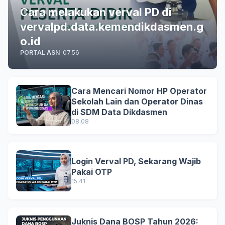
Cara melakukan verval PD di
vervalpd.data.kemendikdasmen.g
o.id
PORTAL ASN
-
07.56
Cara Mencari Nomor HP Operator
Sekolah Lain dan Operator Dinas
di SDM Data Dikdasmen
08.08
Login Verval PD, Sekarang Wajib
Pakai OTP
15.41
Juknis Dana BOSP Tahun 2026: