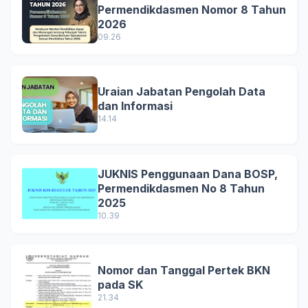
Permendikdasmen Nomor 8 Tahun
2026
09.26
Uraian Jabatan Pengolah Data
dan Informasi
14.14
JUKNIS Penggunaan Dana BOSP,
Permendikdasmen No 8 Tahun
2025
10.39
Nomor dan Tanggal Pertek BKN
pada SK
21.34