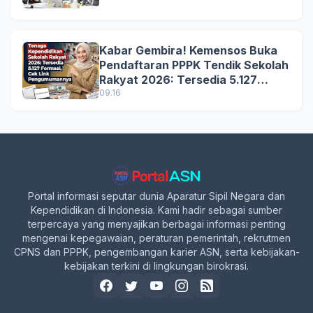
Kabar Gembira! Kemensos Buka
Pendaftaran PPPK Tendik Sekolah
Rakyat 2026: Tersedia 5.127
Formasi, Simak Syarat dan
09.16
Jadwal Lengkapnya!
Portal informasi seputar dunia Aparatur Sipil Negara dan
Kependidikan di Indonesia. Kami hadir sebagai sumber
terpercaya yang menyajikan berbagai informasi penting
mengenai kepegawaian, peraturan pemerintah, rekrutmen
CPNS dan PPPK, pengembangan karier ASN, serta kebijakan-
kebijakan terkini di lingkungan birokrasi.