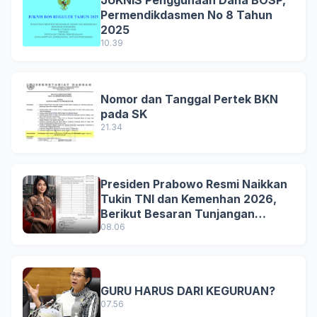
Permendikdasmen No 8 Tahun
2025
10.39
Nomor dan Tanggal Pertek BKN
pada SK
21.34
Presiden Prabowo Resmi Naikkan
Tukin TNI dan Kemenhan 2026,
Berikut Besaran Tunjangan
Terbaru
08.06
GURU HARUS DARI KEGURUAN?
07.56