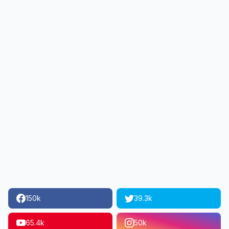
150k
39.3k
65.4k
50k