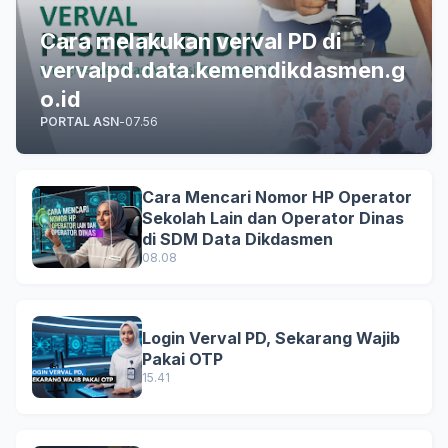
Cara melakukan verval PD di
vervalpd.data.kemendikdasmen.g
o.id
PORTAL ASN
-
07.56
Cara Mencari Nomor HP Operator
Sekolah Lain dan Operator Dinas
di SDM Data Dikdasmen
08.08
Login Verval PD, Sekarang Wajib
Pakai OTP
15.41