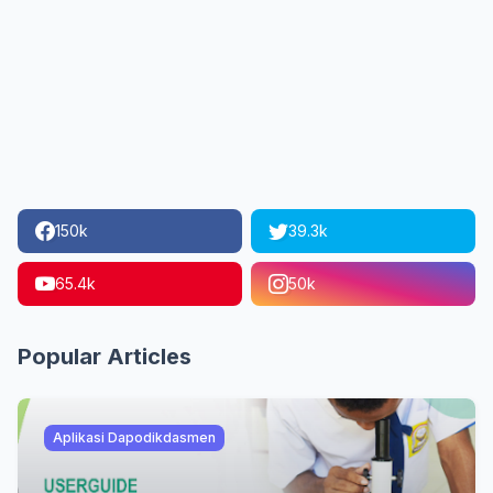
150k
39.3k
65.4k
50k
Popular Articles
Aplikasi Dapodikdasmen