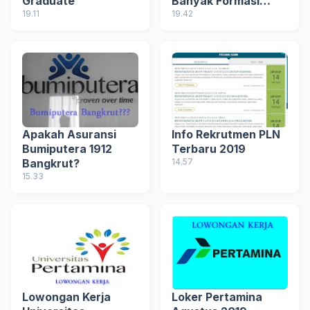
Graduate
Banyak Formasi
19.11
Untuk Lulusan SLTA
19.42
Apakah Asuransi
Info Rekrutmen PLN
Bumiputera 1912
Terbaru 2019
Bangkrut?
14.57
15.33
Lowongan Kerja
Loker Pertamina