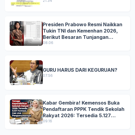
21.34
Presiden Prabowo Resmi Naikkan
Tukin TNI dan Kemenhan 2026,
Berikut Besaran Tunjangan
Terbaru
08.06
GURU HARUS DARI KEGURUAN?
07.56
Kabar Gembira! Kemensos Buka
Pendaftaran PPPK Tendik Sekolah
Rakyat 2026: Tersedia 5.127
Formasi, Simak Syarat dan
09.16
Jadwal Lengkapnya!