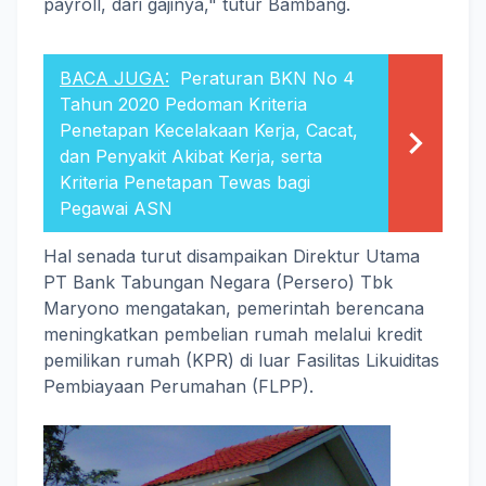
payroll, dari gajinya," tutur Bambang.
BACA JUGA:
Peraturan BKN No 4
Tahun 2020 Pedoman Kriteria
Penetapan Kecelakaan Kerja, Cacat,
dan Penyakit Akibat Kerja, serta
Kriteria Penetapan Tewas bagi
Pegawai ASN
Hal senada turut disampaikan Direktur Utama
PT Bank Tabungan Negara (Persero) Tbk
Maryono mengatakan, pemerintah berencana
meningkatkan pembelian rumah melalui kredit
pemilikan rumah (KPR) di luar Fasilitas Likuiditas
Pembiayaan Perumahan (FLPP).