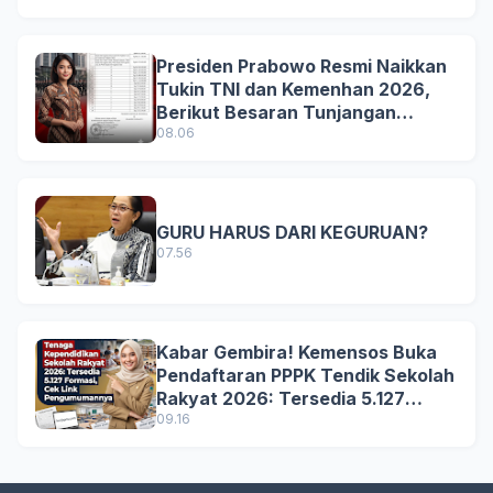
Presiden Prabowo Resmi Naikkan
Tukin TNI dan Kemenhan 2026,
Berikut Besaran Tunjangan
Terbaru
08.06
GURU HARUS DARI KEGURUAN?
07.56
Kabar Gembira! Kemensos Buka
Pendaftaran PPPK Tendik Sekolah
Rakyat 2026: Tersedia 5.127
Formasi, Simak Syarat dan
09.16
Jadwal Lengkapnya!