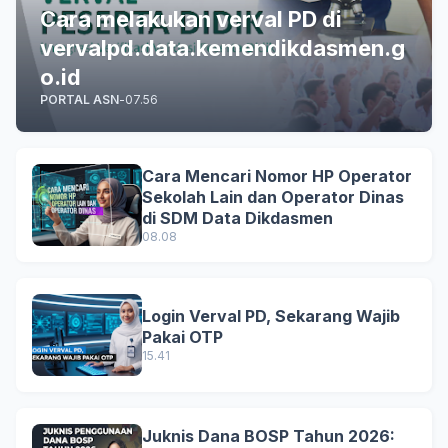
Cara melakukan verval PD di
vervalpd.data.kemendikdasmen.g
o.id
PORTAL ASN
-
07.56
Cara Mencari Nomor HP Operator
Sekolah Lain dan Operator Dinas
di SDM Data Dikdasmen
08.08
Login Verval PD, Sekarang Wajib
Pakai OTP
15.41
Juknis Dana BOSP Tahun 2026: