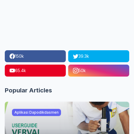
150k
39.3k
65.4k
50k
Popular Articles
Aplikasi Dapodikdasmen