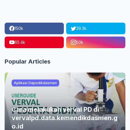
150k
39.3k
65.4k
50k
Popular Articles
Aplikasi Dapodikdasmen
Cara melakukan verval PD di
vervalpd.data.kemendikdasmen.g
o.id