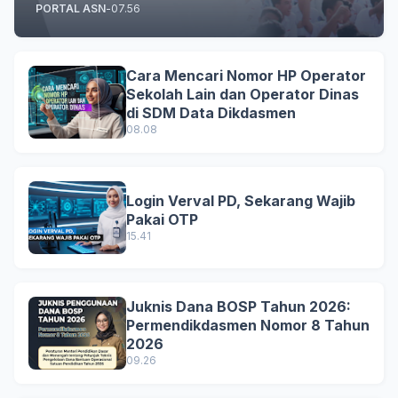
PORTAL ASN
-
07.56
Cara Mencari Nomor HP Operator
Sekolah Lain dan Operator Dinas
di SDM Data Dikdasmen
08.08
Login Verval PD, Sekarang Wajib
Pakai OTP
15.41
Juknis Dana BOSP Tahun 2026:
Permendikdasmen Nomor 8 Tahun
2026
09.26