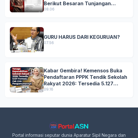
Berikut Besaran Tunjangan
Terbaru
08.06
GURU HARUS DARI KEGURUAN?
07.56
Kabar Gembira! Kemensos Buka
Pendaftaran PPPK Tendik Sekolah
Rakyat 2026: Tersedia 5.127
Formasi, Simak Syarat dan
09.16
Jadwal Lengkapnya!
Portal informasi seputar dunia Aparatur Sipil Negara dan