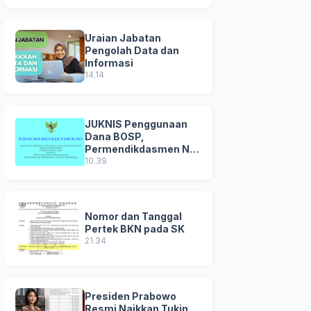
Uraian Jabatan
Pengolah Data dan
Informasi
14.14
JUKNIS Penggunaan
Dana BOSP,
Permendikdasmen No
8 Tahun 2025
10.39
Nomor dan Tanggal
Pertek BKN pada SK
21.34
Presiden Prabowo
Resmi Naikkan Tukin