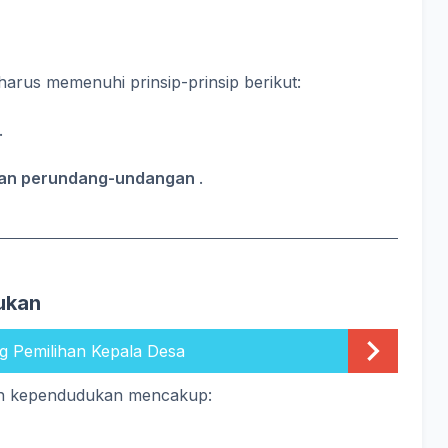
harus memenuhi prinsip-prinsip berikut:
.
ran perundang-undangan
.
ukan
g Pemilihan Kepala Desa
n kependudukan mencakup: