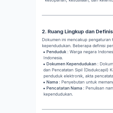
kesopanan, kesusilaan, dan keten
2. Ruang Lingkup dan Definis
Dokumen ini mencakup pengaturan t
kependudukan. Beberapa definisi pen
Penduduk
: Warga negara Indones
Indonesia.
Dokumen Kependudukan
: Dokum
dan Pencatatan Sipil (Disdukcapil) 
penduduk elektronik, akta pencatatan 
Nama
: Penyebutan untuk memanggi
Pencatatan Nama
: Penulisan na
kependudukan.