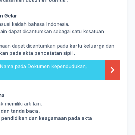
erdasarkan
dokumen otentik
.
n Gelar
esuai kaidah bahasa Indonesia.
lain dapat dicantumkan sebagai satu kesatuan
amaan dapat dicantumkan pada
kartu keluarga
dan
kan pada akta pencatatan sipil
.
n Nama pada Dokumen Kependudukan;
ma
ak memiliki arti lain.
 dan tanda baca
.
 pendidikan dan keagamaan pada akta