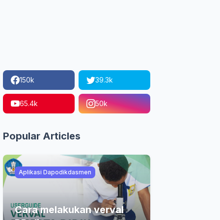
150k
39.3k
65.4k
50k
Popular Articles
Aplikasi Dapodikdasmen
Cara melakukan verval