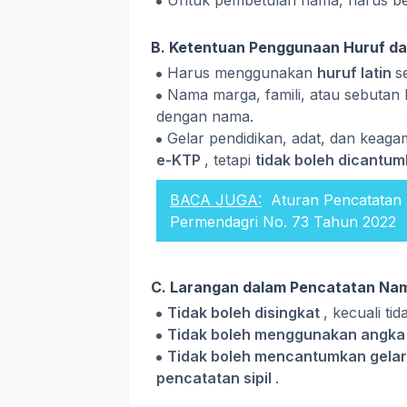
Untuk pembetulan nama, harus b
B. Ketentuan Penggunaan Huruf da
Harus menggunakan
huruf latin
s
Nama marga, famili, atau sebutan 
dengan nama.
Gelar pendidikan, adat, dan keag
e-KTP
, tetapi
tidak boleh dicantum
BACA JUGA:
Aturan Pencatata
Permendagri No. 73 Tahun 2022
C. Larangan dalam Pencatatan Na
Tidak boleh disingkat
, kecuali tid
Tidak boleh menggunakan angka
Tidak boleh mencantumkan gelar
pencatatan sipil
.