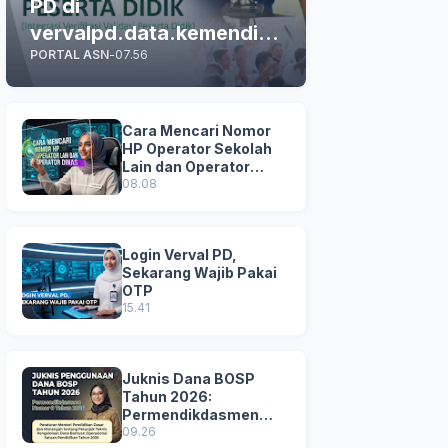
PD di
vervalpd.data.kemendikd
PORTAL ASN
-
07.56
asmen.go.id
Cara Mencari Nomor
HP Operator Sekolah
Lain dan Operator
Dinas di SDM Data
08.08
Dikdasmen
Login Verval PD,
Sekarang Wajib Pakai
OTP
15.41
Juknis Dana BOSP
Tahun 2026:
Permendikdasmen
Nomor 8 Tahun 2026
09.26