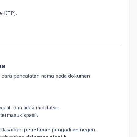
e-KTP).
ma
a cara pencatatan nama pada dokumen
atif, dan tidak multitafsir.
(termasuk spasi).
rdasarkan
penetapan pengadilan negeri
.