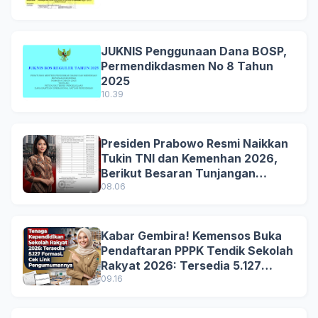
JUKNIS Penggunaan Dana BOSP,
Permendikdasmen No 8 Tahun
2025
10.39
Presiden Prabowo Resmi Naikkan
Tukin TNI dan Kemenhan 2026,
Berikut Besaran Tunjangan
Terbaru
08.06
Kabar Gembira! Kemensos Buka
Pendaftaran PPPK Tendik Sekolah
Rakyat 2026: Tersedia 5.127
Formasi, Simak Syarat dan
09.16
Jadwal Lengkapnya!