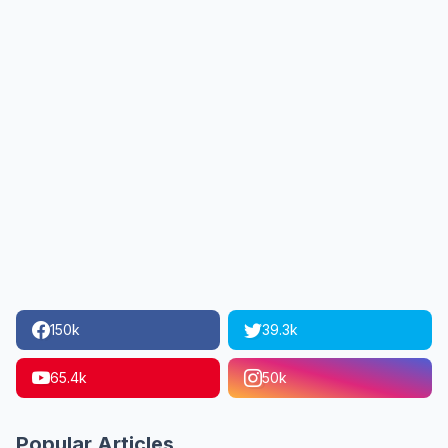
150k
39.3k
65.4k
50k
Popular Articles