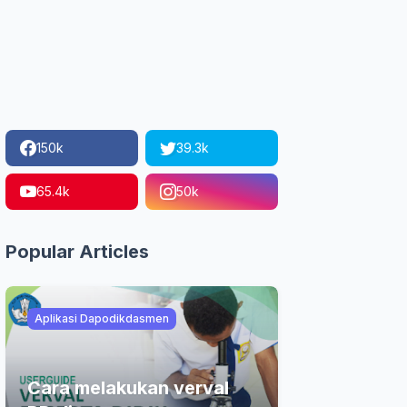
150k
39.3k
65.4k
50k
Popular Articles
Aplikasi Dapodikdasmen
Cara melakukan verval