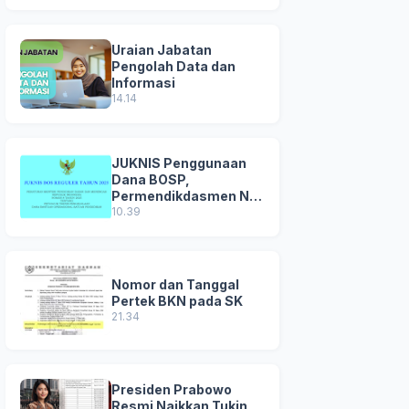
Uraian Jabatan
Pengolah Data dan
Informasi
14.14
JUKNIS Penggunaan
Dana BOSP,
Permendikdasmen No
8 Tahun 2025
10.39
Nomor dan Tanggal
Pertek BKN pada SK
21.34
Presiden Prabowo
Resmi Naikkan Tukin