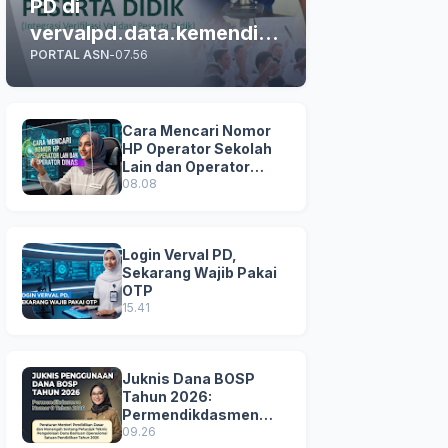
PD di
vervalpd.data.kemendikd
PORTAL ASN
-
07.56
asmen.go.id
Cara Mencari Nomor
HP Operator Sekolah
Lain dan Operator
Dinas di SDM Data
08.08
Dikdasmen
Login Verval PD,
Sekarang Wajib Pakai
OTP
15.41
Juknis Dana BOSP
Tahun 2026:
Permendikdasmen
Nomor 8 Tahun 2026
09.26