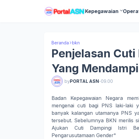
Kepegawaian
Opera
Beranda
bkn
Penjelasan Cuti 
Yang Mendamping
by
PORTAL ASN
-
09.00
Badan Kepegawaian Negara member
mengenai cuti bagi PNS laki-laki 
banyak kalangan utamanya PNS yang
tersebut. Sebelumnya BKN merilis s
Ajukan Cuti Dampingi Istri B
Pengarusutamaan Gender"