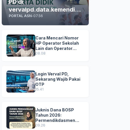
PD di
vervalpd.data.kemendikd
PORTAL ASN
-
07.56
asmen.go.id
Cara Mencari Nomor
HP Operator Sekolah
Lain dan Operator
Dinas di SDM Data
08.08
Dikdasmen
Login Verval PD,
Sekarang Wajib Pakai
OTP
15.41
Juknis Dana BOSP
Tahun 2026:
Permendikdasmen
Nomor 8 Tahun 2026
09.26