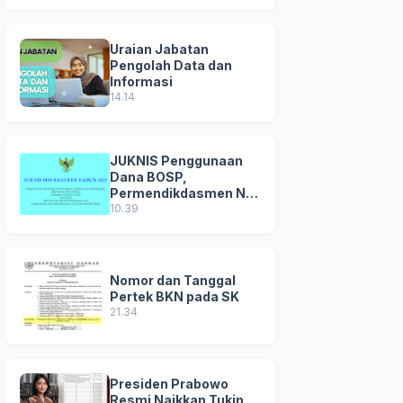
Uraian Jabatan
Pengolah Data dan
Informasi
14.14
JUKNIS Penggunaan
Dana BOSP,
Permendikdasmen No
8 Tahun 2025
10.39
Nomor dan Tanggal
Pertek BKN pada SK
21.34
Presiden Prabowo
Resmi Naikkan Tukin