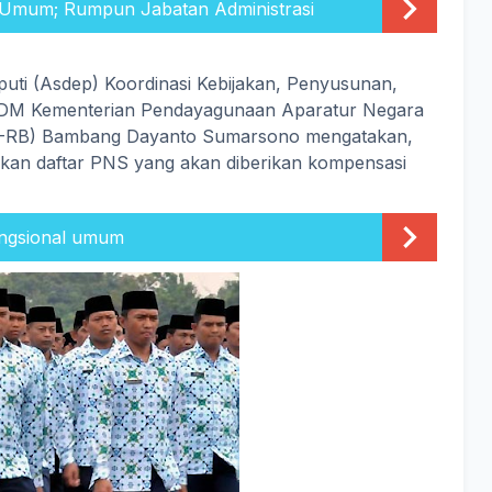
 Umum; Rumpun Jabatan Administrasi
eputi (Asdep) Koordinasi Kebijakan, Penyusunan,
SDM Kementerian Pendayagunaan Aparatur Negara
N-RB) Bambang Dayanto Sumarsono mengatakan,
an daftar PNS yang akan diberikan kompensasi
ngsional umum