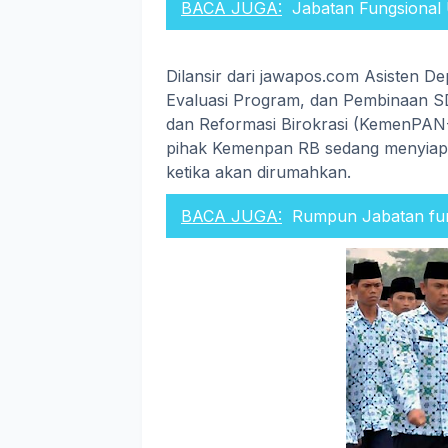
BACA JUGA:
Jabatan Fungsional
Dilansir dari jawapos.com Asisten D
Evaluasi Program, dan Pembinaan 
dan Reformasi Birokrasi (KemenPA
pihak Kemenpan RB sedang menyiapk
ketika akan dirumahkan.
BACA JUGA:
Rumpun Jabatan fu