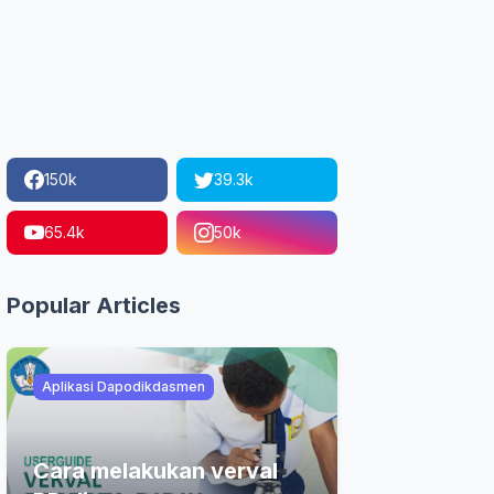
150k
39.3k
65.4k
50k
Popular Articles
Aplikasi Dapodikdasmen
Cara melakukan verval