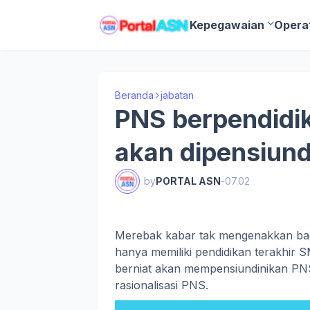
Kepegawaian
Opera
Beranda
jabatan
PNS berpendid
akan dipensiund
by
PORTAL ASN
-
07.02
Merebak kabar tak mengenakkan bag
hanya memiliki pendidikan terakhir
berniat akan mempensiundinikan PNS
rasionalisasi PNS.