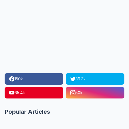
150k
39.3k
65.4k
50k
Popular Articles